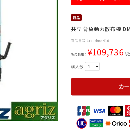
共立 背負動力散布機 DM
商品番号
krz-dme410
¥
109,736
税
販売価格：
カー