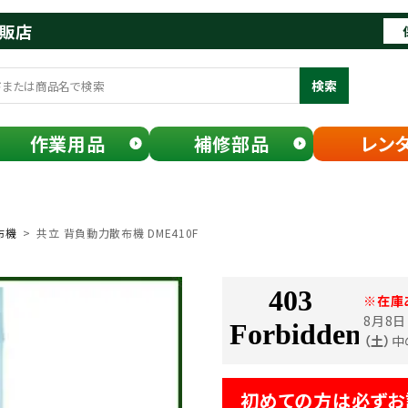
通販店
検索
作業用品
補修部品
レン
布機
共立 背負動力散布機 DME410F
※在庫
8月8
（土）
中
初めての方は必ずお