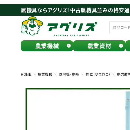
農機具ならアグリズ！中古農機具並みの格安
農業機械
農業資材
meeting_room
person
ログイン
会員登録
HOME
農業機械
防除機・動噴
共立（やまびこ）
動力散
search
お気に入り一覧