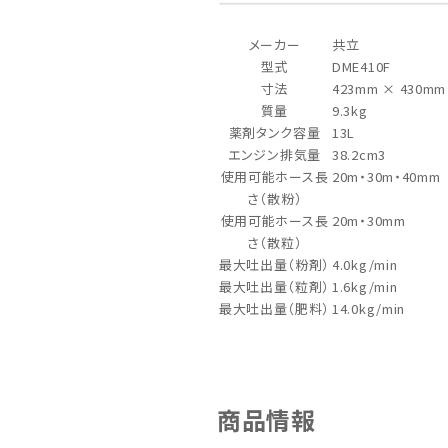
メーカー
共立
型式
DME410F
寸法
423mm × 430mm
質量
9.3kg
薬剤タンク容量
13L
エンジン排気量
38.2cm3
使用可能ホース長
20m・30m・40mm
さ（散粉）
使用可能ホース長
20m・30mm
さ（散粒）
最大吐出量（粉剤）
4.0kg/min
最大吐出量（粒剤）
1.6kg/min
最大吐出量（肥料）
14.0kg/min
商品情報