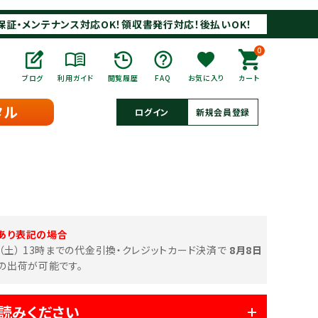
保証・メンテナンス対応OK！領収書発行対応！後払いOK！
0
ブログ
利用ガイド
閲覧履歴
FAQ
お気に入り
カート
タル
ログイン
新規会員登録
あり表記の場合
日（土） 13時までの代金引換・クレジットカード決済で
8月8日
の出荷が可能です。
読みください