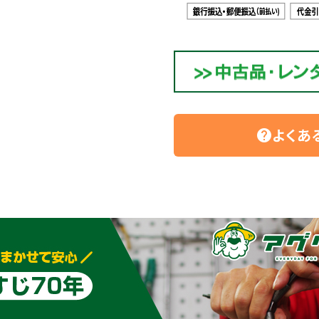
よくあ
help