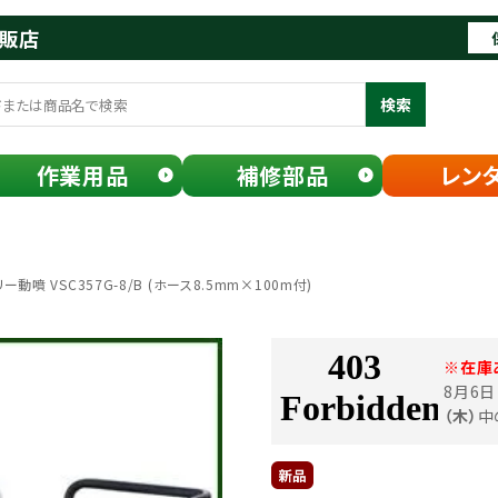
通販店
検索
作業用品
補修部品
レン
動噴 VSC357G-8/B (ホース8.5mm×100m付)
※在庫
8月6
（木）
中