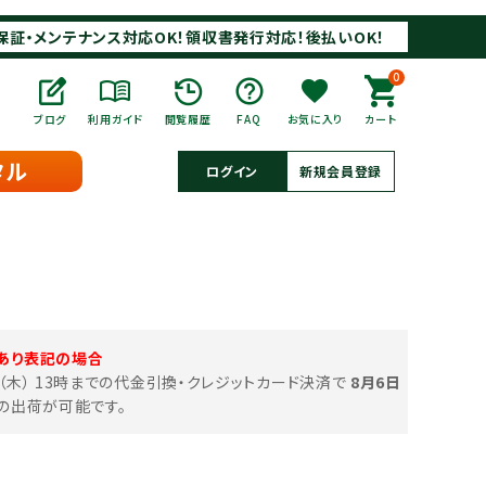
保証・メンテナンス対応OK！領収書発行対応！後払いOK！
0
ブログ
利用ガイド
閲覧履歴
FAQ
お気に入り
カート
タル
ログイン
新規会員登録
あり表記の場合
日（木） 13時までの代金引換・クレジットカード決済で
8月6日
の出荷が可能です。