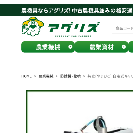
農機具ならアグリズ！中古農機具並みの格安
農業機械
農業資材
meeting_room
person
ログイン
会員登録
HOME
農業機械
防除機・動噴
共立(やまびこ) 自走式キャリー
search
お気に入り一覧