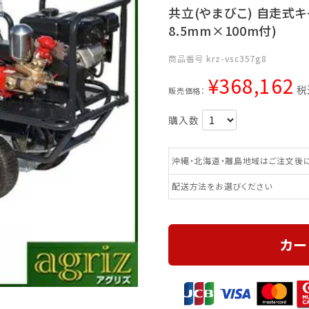
共立(やまびこ) 自走式キャ
8.5mm×100m付)
商品番号
krz-vsc357g8
¥
368,162
税
販売価格：
沖縄・北海道・離島地域はご注文後に
配送方法をお選びください
カー