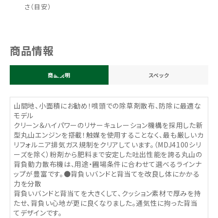
さ（目安）
商品情報
商品説明
スペック
山間地、小面積にお勧め！噴頭での除草剤散布、防除に最適な
モデル
クリーン＆ハイパワーのリサーキュレーション機構を採用した新
型丸山エンジンを搭載！触媒を使用することなく、最も厳しいカ
リフォルニア排気ガス規制をクリアしています。（MDJ4100シリ
ーズを除く）粉剤から肥料まで安定した吐出性能を誇る丸山の
背負動力散布機は、用途・圃場条件に合わせて選べるラインナ
ップが豊富です。●背負いバンドと背当てを改良し体にかかる
力を分散
背負いバンドと背当てを大きくして、クッション素材で厚みを持
たせ、背負い心地が更に良くなりました。通気性に拘った背当
てデザインです。