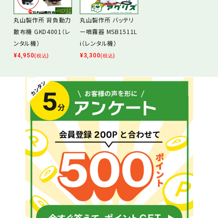
丸山製作所 背負動力
丸山製作所 バッテリ
散布機 GKD4001（レ
ー噴霧器 MSB1511L
ンタル機）
i（レンタル機）
¥
4,950
¥
3,300
(税込)
(税込)