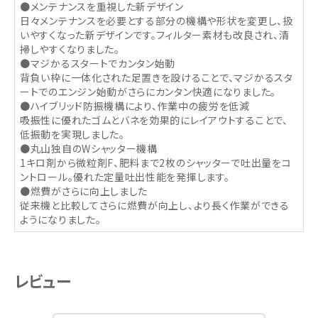
●メンテナンスを重視した新デザイン
日々メンテナンスを必要とする部分の機構や形状を変更し、扱
いやすくなった新デザインです。フィルター素材も改良され、清
掃しやすくなりました。
●マジかるスタートでカンタン始動
背負い枠に一体化された足置きを設けることで、マジかるスタ
ートでのエンジン始動がさらにカンタン快適になりました。
●ハイブリッド防振機構により、作業中の疲労を低減
吸振性に優れたゴムとバネを効果的にレイアウトすることで、
低振動を実現しました。
●丸山独自のWシャッター機構
1キロ剤から微粒剤F、肥料まで2枚のシャッターで吐出量をコ
ントロール。優れた定量吐出性能を発揮します。
●燃費がさらに向上しました
従来機と比較してさらに燃費が向上し、より長く作業ができる
ようになりました。
レビュー