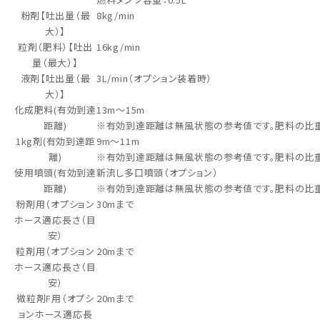
粉剤【吐出量（最
8kg/min
大）】
粒剤（肥料）【吐出
16kg/min
量（最大）】
液剤【吐出量（最
3L/min（オプション装着時）
大）】
化成肥料(有効到達
13m～15m
距離)
※有効到達距離は無風状態の参考値です。肥料の比重
1kg剤(有効到達距
9m～11m
離)
※有効到達距離は無風状態の参考値です。肥料の比重
使用噴頭(有効到達
新流し多口噴頭（オプション）
距離)
※有効到達距離は無風状態の参考値です。肥料の比重
粉剤用（オプション
30mまで
ホース適応長さ（目
安）
粒剤用（オプション
20mまで
ホース適応長さ（目
安）
微粒剤F用（オプシ
20mまで
ョンホース適応長