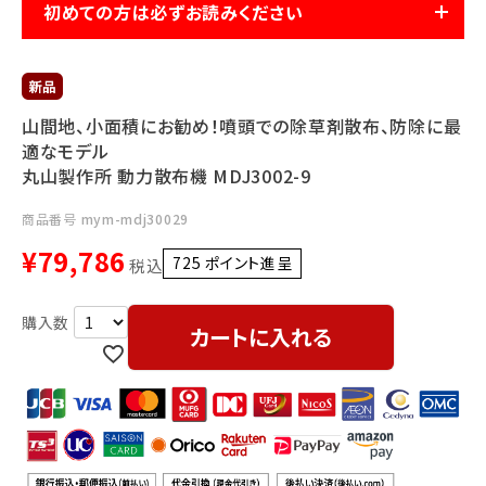
利用ガイド
FAQ
初めての方は必ずお読みください
山間地、小面積にお勧め！噴頭での除草剤散布、防除に最
適なモデル
丸山製作所 動力散布機 MDJ3002-9
メールでのお問い合わせ
商品番号
mym-mdj30029
info@agriz.net
¥
79,786
725
ポイント進呈 ]
税込
FAXでのご注文
カートに入れる
0739-72-4532
24時間受付