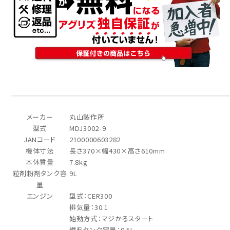
メーカー
丸山製作所
型式
MDJ3002-9
JANコード
2100000603282
機体寸法
長さ370×幅430×高さ610mm
本体質量
7.8kg
粒剤粉剤タンク容
9L
量
エンジン
型式：CER300
排気量：30.1
始動方式：マジかるスタート
燃料タンク容量：0.5L