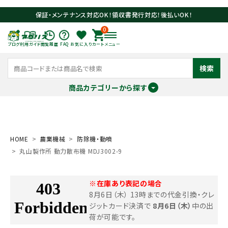
保証・メンテナンス対応OK！領収書発行対応！後払いOK！
0
ブログ
利用ガイド
閲覧履歴
FAQ
お気に入り
カート
メニュー
検索
商品カテゴリーから探す
meeting_room
person
ログイン
会員登録
HOME
農業機械
防除機・動噴
丸山製作所 動力散布機 MDJ3002-9
search
※在庫あり表記の場合
8月6日（木） 13時までの代金引換・クレ
ジットカード決済で
8月6日（木）
中の出
荷が可能です。