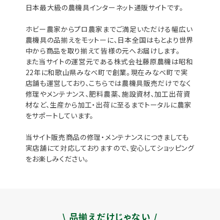
日本最大級の農機具インターネット通販サイトです。
ホビー農家からプロ農家までご満足いただける幅広い
農機具の品揃えをモットーに、日本全国はもとより世界
中から商品を取り揃えて皆様の元へお届けします。
また当サイトの運営元である株式会社藤原農機は昭和
22年に和歌山県みなべ町で創業。現在みなべ町で実
店舗も運営しており、こちらでは農機具販売だけでなく
修理やメンテナンス、肥料農薬、施設資材、加工出荷資
材など、生産から加工・出荷に至るまでトータルに農家
をサポートしています。
当サイト販売商品の修理・メンテナンスにつきましても
実店舗にて対応しておりますので、安心してショッピング
をお楽しみください。
\ 品揃えだけじゃない /