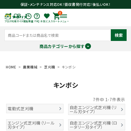
保証・メンテナンス対応OK！領収書発行対応！後払いOK！
0
ブログ
利用ガイド
閲覧履歴
FAQ
お気に入り
カート
メニュー
検索
商品カテゴリーから探す
meeting_room
person
ログイン
会員登録
HOME
農業機械
芝刈機
キンボシ
キンボシ
search
7
件中
1
-
7
件表示
自走エンジン式芝刈機（リ
電動式芝刈機
ール刃タイプ）
エンジン式芝刈機（リール
自走エンジン式芝刈機（ロ
刃タイプ）
ータリー刃タイプ）