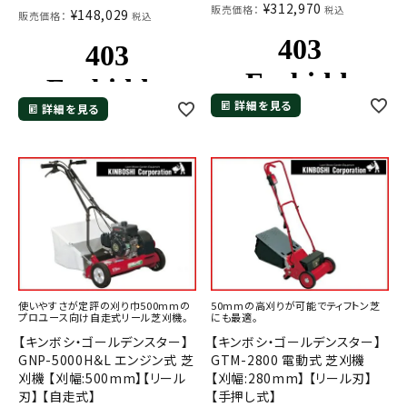
¥
312,970
販売価格：
税込
¥
148,029
販売価格：
税込
詳細を見る
詳細を見る
使いやすさが定評の刈り巾500mmの
50mmの高刈りが可能でティフトン芝
プロユース向け自走式リール芝刈機。
にも最適。
【キンボシ・ゴールデンスター】
【キンボシ・ゴールデンスター】
GNP-5000H＆L エンジン式 芝
GTM-2800 電動式 芝刈機
刈機 【刈幅:500mm】【リール
【刈幅:280mm】 【リール刃】
刃】 【自走式】
【手押し式】