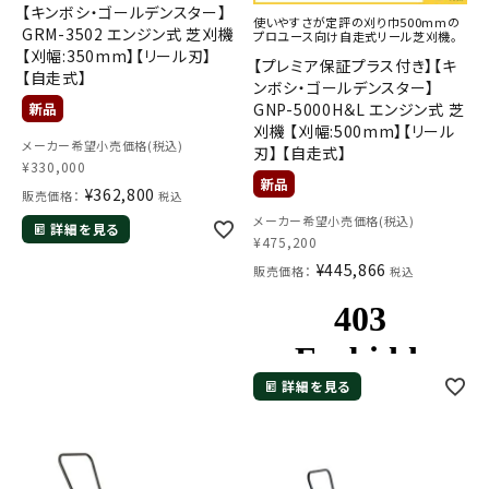
【キンボシ・ゴールデンスター】
使いやすさが定評の刈り巾500mmの
GRM-3502 エンジン式 芝刈機
プロユース向け自走式リール芝刈機。
【刈幅:350mm】【リール刃】
【プレミア保証プラス付き】【キ
【自走式】
ンボシ・ゴールデンスター】
GNP-5000H＆L エンジン式 芝
刈機 【刈幅:500mm】【リール
メーカー希望小売価格(税込)
刃】 【自走式】
¥
330,000
¥
362,800
販売価格：
税込
メールでのお問い合わせ
メーカー希望小売価格(税込)
info@agriz.net
詳細を見る
¥
475,200
¥
445,866
販売価格：
税込
FAXでのご注文
0739-72-4532
24時間受付
詳細を見る