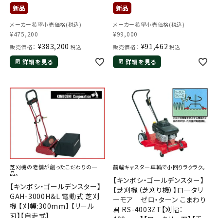
メーカー希望小売価格(税込)
メーカー希望小売価格(税込)
¥
475,200
¥
99,000
¥
383,200
¥
91,462
販売価格：
販売価格：
税込
税込
詳細を見る
詳細を見る
芝刈機の老舗が創ったこだわりの一
前輪キャスター車輪で小回りラクラク。
品。
【キンボシ・ゴールデンスター】
【キンボシ・ゴールデンスター】
【芝刈機（芝刈り機）】ロータリ
GAH-3000H＆L 電動式 芝刈
ーモア ゼロ・ターン こまわり
機 【刈幅:300mm】 【リール
君 RS-4003ZT【刈幅：
刃】【自走式】