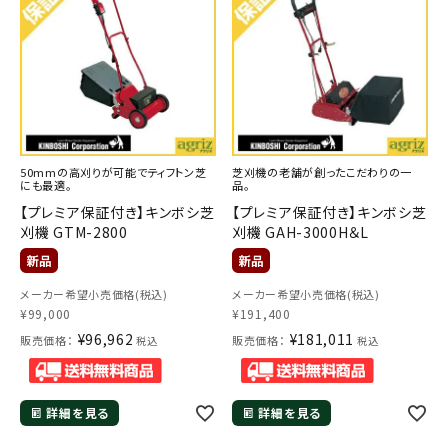
50mmの高刈りが可能でティフトン芝
芝刈機の老舗が創ったこだわりの一
にも最適。
品。
【プレミア保証付き】キンボシ芝
【プレミア保証付き】キンボシ芝
刈機 GTM-2800
刈機 GAH-3000H＆L
メーカー希望小売価格(税込)
メーカー希望小売価格(税込)
¥
99,000
¥
191,400
¥
96,962
¥
181,011
販売価格：
販売価格：
税込
税込
詳細を見る
詳細を見る