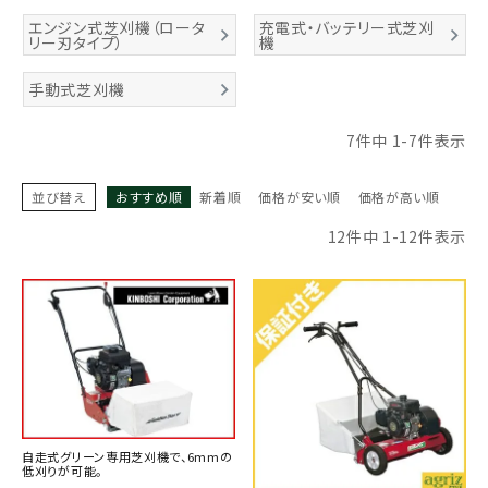
エンジン式芝刈機（ロータ
充電式・バッテリー式芝刈
お気に入り一覧
リー刃タイプ）
機
閲覧履歴一覧
手動式芝刈機
7
件中
1
-
7
件表示
農業機械
農業資材
並び替え
おすすめ順
新着順
価格が安い順
価格が高い順
12
件中
1
-
12
件表示
作業用品
補修部品
レンタル
ブログ
自走式グリーン専用芝刈機で、6mmの
低刈りが可能。
利用ガイド
FAQ