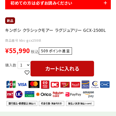
利用ガイド
FAQ
初めての方は必ずお読みください
キンボシ クラシックモアー ラグジュアリー GCX-2500L
商品番号
kbs-gcx2500l
¥
55,990
509
ポイント進呈 ]
メールでのお問い合わせ
税込
info@agriz.net
カートに入れる
FAXでのご注文
0739-72-4532
24時間受付