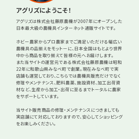
アグリズにようこそ！
アグリズは株式会社藤原農機が2007年にオープンした
日本最大級の農機具インターネット通販サイトです。
ホビー農家からプロ農家までご満足いただける幅広い
農機具の品揃えをモットーに、日本全国はもとより世界
中から商品を取り揃えて皆様の元へお届けします。
また当サイトの運営元である株式会社藤原農機は昭和
22年に和歌山県みなべ町で創業。現在みなべ町で実
店舗も運営しており、こちらでは農機具販売だけでなく
修理やメンテナンス、肥料農薬、施設資材、加工出荷資
材など、生産から加工・出荷に至るまでトータルに農家
をサポートしています。
当サイト販売商品の修理・メンテナンスにつきましても
実店舗にて対応しておりますので、安心してショッピング
をお楽しみください。