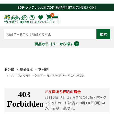
保証・メンテナンス対応OK！領収書発行対応！後払いOK！
0
ブログ
利用ガイド
閲覧履歴
FAQ
お気に入り
カート
メニュー
検索
商品カテゴリーから探す
meeting_room
person
ログイン
会員登録
HOME
農業機械
芝刈機
キンボシ クラシックモアー ラグジュアリー GCX-2500L
search
※在庫あり表記の場合
8月10日（月） 13時までの代金引換・ク
レジットカード決済で
8月10日（月）
中
の出荷が可能です。