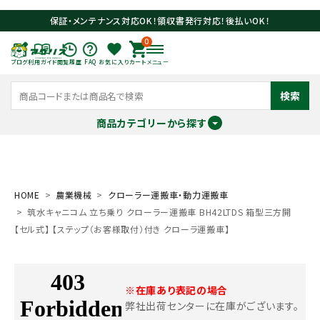
保証・メンテナンス対応OK！領収書発行対応！後払いOK！
0
ブログ
利用ガイド
閲覧履歴
FAQ
お気に入り
カート
メニュー
検索
商品カテゴリーから探す
meeting_room
person
ログイン
会員登録
HOME
農業機械
クローラー運搬車・動力運搬車
筑水キャニコム 立ち乗り クローラー運搬車 BH42LTDS 箱型三方開
search
【セル式】 【ステップ（お客様取付）付き クローラ運搬車】
※在庫あり表記の場合
弊社出荷センターに在庫がございます。