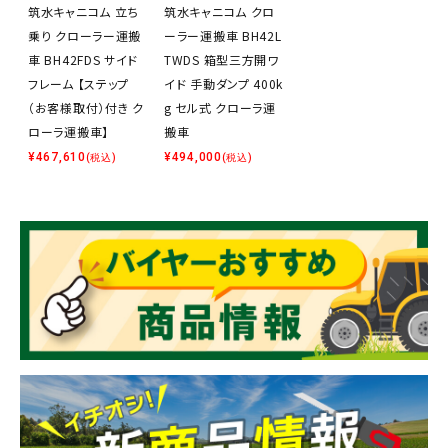
筑水キャニコム 立ち
筑水キャニコム クロ
乗り クローラー運搬
ーラー運搬車 BH42L
車 BH42FDS サイド
TWDS 箱型三方開ワ
フレーム 【ステップ
イド 手動ダンプ 400k
（お客様取付）付き ク
g セル式 クローラ運
ローラ運搬車】
搬車
¥
467,610
¥
494,000
(税込)
(税込)