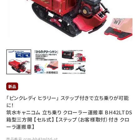
利用ガイド
FAQ
メールでのお問い合わせ
info@agriz.net
FAXでのご注文
0739-72-4532
「ピンクレディ ヒラリー」 ステップ付きで立ち乗りが可能
24時間受付
に！
筑水キャニコム 立ち乗り クローラー運搬車 BH42LTDS
箱型三方開 【セル式】 【ステップ（お客様取付）付き クロ
ーラ運搬車】
商品番号
ccm-bh42mltd-st