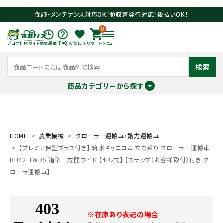
保証・メンテナンス対応OK！領収書発行対応！後払いOK！
0
ブログ
利用ガイド
閲覧履歴
FAQ
お気に入り
カート
メニュー
検索
商品カテゴリーから探す
meeting_room
person
ログイン
会員登録
HOME
農業機械
クローラー運搬車・動力運搬車
【プレミア保証プラス付き】 筑水キャニコム 立ち乗り クローラー運搬車
search
BH42LTWDS 箱型三方開ワイド 【セル式】 【ステップ（お客様取付）付き ク
ローラ運搬車】
※在庫あり表記の場合