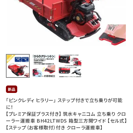
利用ガイド
FAQ
メールでのお問い合わせ
info@agriz.net
FAXでのご注文
0739-72-4532
24時間受付
「ピンクレディ ヒラリー」 ステップ付きで立ち乗りが可能
に！
【プレミア保証プラス付き】 筑水キャニコム 立ち乗り クロ
ーラー運搬車 BH42LTWDS 箱型三方開ワイド 【セル式】
【ステップ（お客様取付）付き クローラ運搬車】