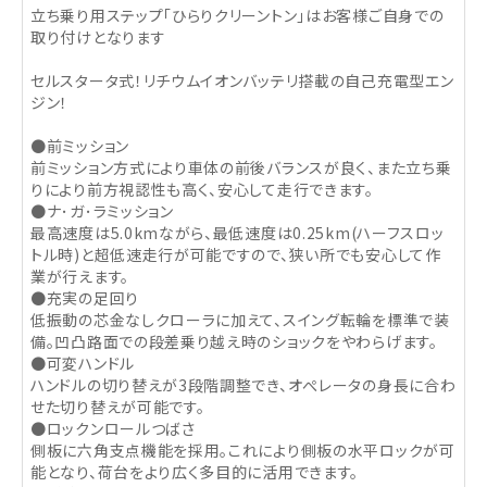
立ち乗り用ステップ「ひらりクリーントン」はお客様ご自身での
取り付けとなります
セルスタータ式！リチウムイオンバッテリ搭載の自己充電型エン
ジン！
●前ミッション
前ミッション方式により車体の前後バランスが良く、また立ち乗
りにより前方視認性も高く、安心して走行できます。
●ナ･ガ･ラミッション
最高速度は5.0kmながら、最低速度は0.25km(ハーフスロッ
トル時)と超低速走行が可能ですので、狭い所でも安心して作
業が行えます。
●充実の足回り
低振動の芯金なしクローラに加えて、スイング転輪を標準で装
備。凹凸路面での段差乗り越え時のショックをやわらげます。
●可変ハンドル
ハンドルの切り替えが3段階調整でき、オぺレータの身長に合わ
せた切り替えが可能です。
●ロックンロールつばさ
側板に六角支点機能を採用。これにより側板の水平ロックが可
能となり、荷台をより広く多目的に活用できます。