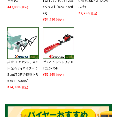
持ち式】
【両手ハンドル】 【23c
UR191UDRG（レンタ
cクラス】 【New 5seri
ル機）
¥
47,001
(税込)
es】
¥
2,750
(税込)
¥
54,101
(税込)
共立 モアアタッチメン
ゼノア ヘッジトリマ H
ト 楽々ディバイダー 6
T220-75H
5cm用（適合機種 HR
¥
59,951
(税込)
665 HRC665）
¥
24,200
(税込)