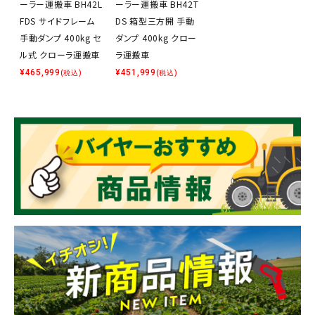
ーラー運搬車 BH42L
ーラー運搬車 BH42T
FDS サイドフレーム
DS 箱型三方開 手動
手動ダンプ 400kg セ
ダンプ 400kg クロー
ル式 クローラ運搬車
ラ運搬車
¥
465,999
¥
451,999
(税込)
(税込)