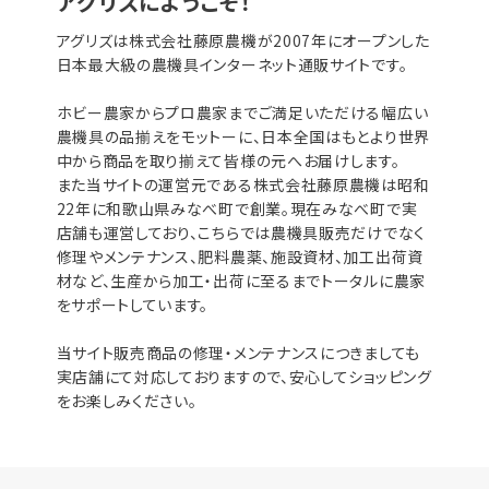
アグリズにようこそ！
アグリズは株式会社藤原農機が2007年にオープンした
日本最大級の農機具インターネット通販サイトです。
ホビー農家からプロ農家までご満足いただける幅広い
農機具の品揃えをモットーに、日本全国はもとより世界
中から商品を取り揃えて皆様の元へお届けします。
また当サイトの運営元である株式会社藤原農機は昭和
22年に和歌山県みなべ町で創業。現在みなべ町で実
店舗も運営しており、こちらでは農機具販売だけでなく
修理やメンテナンス、肥料農薬、施設資材、加工出荷資
材など、生産から加工・出荷に至るまでトータルに農家
をサポートしています。
当サイト販売商品の修理・メンテナンスにつきましても
実店舗にて対応しておりますので、安心してショッピング
をお楽しみください。