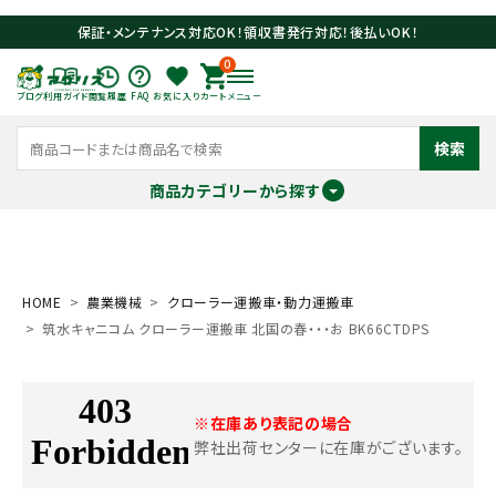
保証・メンテナンス対応OK！領収書発行対応！後払いOK！
0
ブログ
利用ガイド
閲覧履歴
FAQ
お気に入り
カート
メニュー
検索
商品カテゴリーから探す
meeting_room
person
ログイン
会員登録
HOME
農業機械
クローラー運搬車・動力運搬車
筑水キャニコム クローラー運搬車 北国の春・・・お BK66CTDPS
search
※在庫あり表記の場合
弊社出荷センターに在庫がございます。