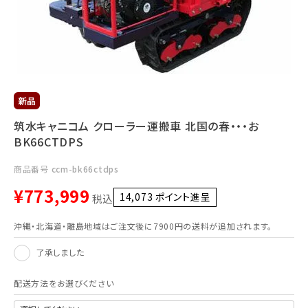
利用ガイド
FAQ
筑水キャニコム クローラー運搬車 北国の春・・・お
メールでのお問い合わせ
BK66CTDPS
info@agriz.net
商品番号
ccm-bk66ctdps
¥
773,999
FAXでのご注文
14,073
ポイント進呈 ]
税込
0739-72-4532
24時間受付
沖縄・北海道・離島地域はご注文後に7900円の送料が追加されます。
了承しました
配送方法をお選びください