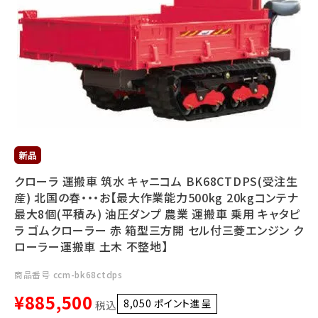
利用ガイド
FAQ
メールでのお問い合わせ
info@agriz.net
クローラ 運搬車 筑水 キャニコム BK68CTDPS(受注生
産) 北国の春・・・お【最大作業能力500kg 20kgコンテナ
FAXでのご注文
最大8個(平積み) 油圧ダンプ 農業 運搬車 乗用 キャタピ
0739-72-4532
24時間受付
ラ ゴムクローラー 赤 箱型三方開 セル付三菱エンジン ク
ローラー運搬車 土木 不整地】
商品番号
ccm-bk68ctdps
¥
885,500
8,050
ポイント進呈 ]
税込