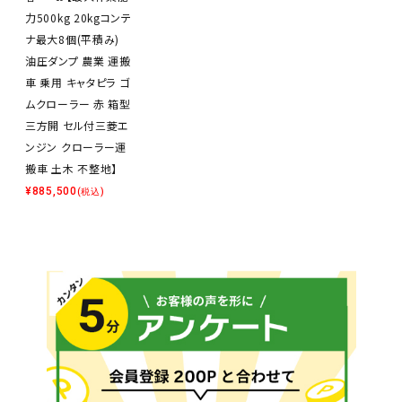
力500kg 20kgコンテ
ナ最大8個(平積み)
油圧ダンプ 農業 運搬
車 乗用 キャタピラ ゴ
ムクローラー 赤 箱型
三方開 セル付三菱エ
ンジン クローラー運
搬車 土木 不整地】
¥
885,500
(税込)