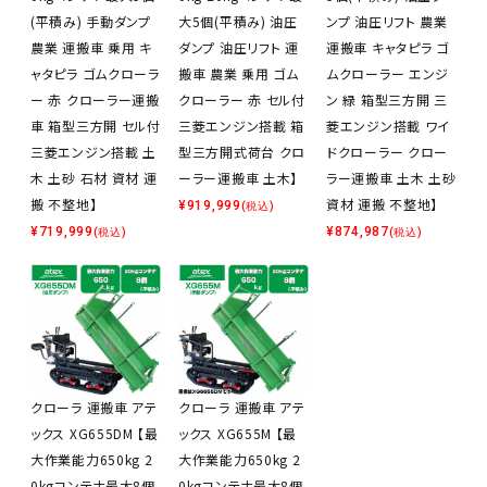
(平積み) 手動ダンプ
大5個(平積み) 油圧
ンプ 油圧リフト 農業
農業 運搬車 乗用 キ
ダンプ 油圧リフト 運
運搬車 キャタピラ ゴ
ャタピラ ゴムクローラ
搬車 農業 乗用 ゴム
ムクローラー エンジ
ー 赤 クローラー運搬
クローラー 赤 セル付
ン 緑 箱型三方開 三
車 箱型三方開 セル付
三菱エンジン搭載 箱
菱エンジン搭載 ワイ
三菱エンジン搭載 土
型三方開式荷台 クロ
ドクローラー クロー
木 土砂 石材 資材 運
ーラー運搬車 土木】
ラー運搬車 土木 土砂
搬 不整地】
資材 運搬 不整地】
¥
919,999
(税込)
¥
719,999
¥
874,987
(税込)
(税込)
クローラ 運搬車 アテ
クローラ 運搬車 アテ
ックス XG655DM 【最
ックス XG655M 【最
大作業能力650kg 2
大作業能力650kg 2
0kgコンテナ最大8個
0kgコンテナ最大8個