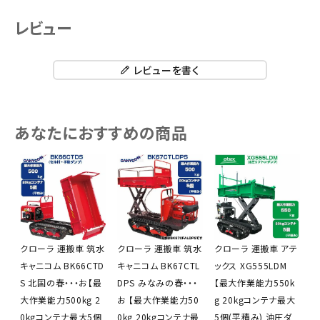
レビュー
レビューを書く
あなたにおすすめの商品
クローラ 運搬車 筑水
クローラ 運搬車 筑水
クローラ 運搬車 アテ
キャニコム BK66CTD
キャニコム BK67CTL
ックス XG555LDM
S 北国の春・・・お【最
DPS みなみの春・・・
【最大作業能力550k
大作業能力500kg 2
お 【最大作業能力50
g 20kgコンテナ最大
0kgコンテナ最大5個
0kg 20kgコンテナ最
5個(平積み) 油圧ダ