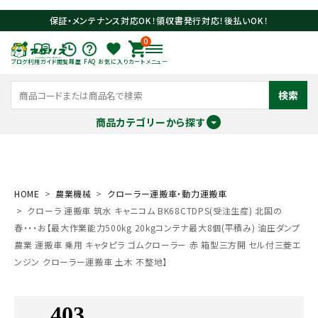
保証・メンテナンス対応OK！領収書発行対応！後払いOK！
0
ブログ
利用ガイド
閲覧履歴
FAQ
お気に入り
カート
メニュー
検索
商品カテゴリーから探す
meeting_room
person
ログイン
会員登録
HOME
農業機械
クローラー運搬車・動力運搬車
クローラ 運搬車 筑水 キャニコム BK68CTDPS(受注生産) 北国の
search
春・・・お【最大作業能力500kg 20kgコンテナ最大8個(平積み) 油圧ダンプ
農業 運搬車 乗用 キャタピラ ゴムクローラー 赤 箱型三方開 セル付三菱エ
ンジン クローラー運搬車 土木 不整地】