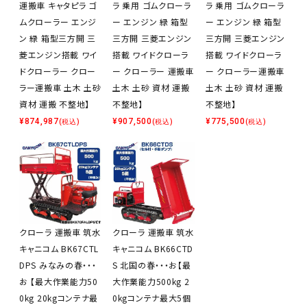
運搬車 キャタピラ ゴ
ラ 乗用 ゴムクローラ
ラ 乗用 ゴムクローラ
ムクローラー エンジ
ー エンジン 緑 箱型
ー エンジン 緑 箱型
ン 緑 箱型三方開 三
三方開 三菱エンジン
三方開 三菱エンジン
菱エンジン搭載 ワイ
搭載 ワイドクローラ
搭載 ワイドクローラ
ドクローラー クロー
ー クローラー 運搬車
ー クローラー運搬車
ラー運搬車 土木 土砂
土木 土砂 資材 運搬
土木 土砂 資材 運搬
資材 運搬 不整地】
不整地】
不整地】
¥
874,987
¥
907,500
¥
775,500
(税込)
(税込)
(税込)
クローラ 運搬車 筑水
クローラ 運搬車 筑水
キャニコム BK67CTL
キャニコム BK66CTD
DPS みなみの春・・・
S 北国の春・・・お【最
お 【最大作業能力50
大作業能力500kg 2
0kg 20kgコンテナ最
0kgコンテナ最大5個