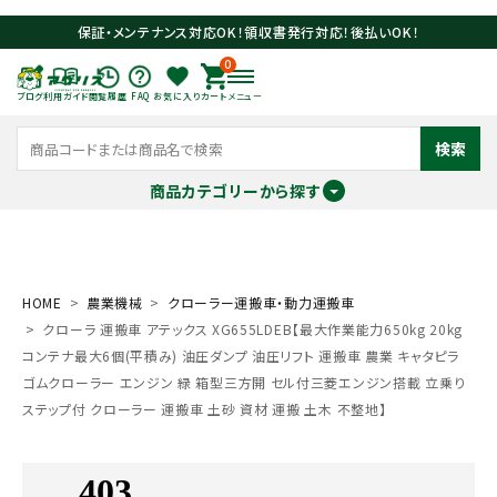
保証・メンテナンス対応OK！領収書発行対応！後払いOK！
0
ブログ
利用ガイド
閲覧履歴
FAQ
お気に入り
カート
メニュー
検索
商品カテゴリーから探す
meeting_room
person
ログイン
会員登録
HOME
農業機械
クローラー運搬車・動力運搬車
クローラ 運搬車 アテックス XG655LDEB【最大作業能力650kg 20kg
search
コンテナ最大6個(平積み) 油圧ダンプ 油圧リフト 運搬車 農業 キャタピラ
ゴムクローラー エンジン 緑 箱型三方開 セル付三菱エンジン搭載 立乗り
ステップ付 クローラー 運搬車 土砂 資材 運搬 土木 不整地】