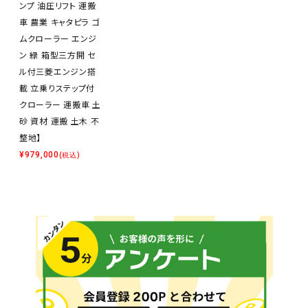
ンプ 油圧リフト 運搬
車 農業 キャタピラ ゴ
ムクローラー エンジ
ン 緑 箱型三方開 セ
ル付三菱エンジン搭
載 立乗りステップ付
クローラー 運搬車 土
砂 資材 運搬 土木 不
整地】
¥
979,000
(税込)