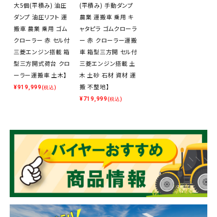
大5個(平積み) 油圧
(平積み) 手動ダンプ
ダンプ 油圧リフト 運
農業 運搬車 乗用 キ
搬車 農業 乗用 ゴム
ャタピラ ゴムクローラ
クローラー 赤 セル付
ー 赤 クローラー運搬
三菱エンジン搭載 箱
車 箱型三方開 セル付
型三方開式荷台 クロ
三菱エンジン搭載 土
ーラー運搬車 土木】
木 土砂 石材 資材 運
搬 不整地】
¥
919,999
(税込)
¥
719,999
(税込)