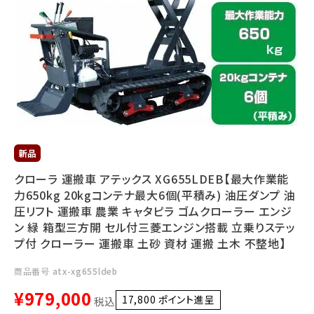
利用ガイド
FAQ
メールでのお問い合わせ
info@agriz.net
クローラ 運搬車 アテックス XG655LDEB【最大作業能
力650kg 20kgコンテナ最大6個(平積み) 油圧ダンプ 油
FAXでのご注文
圧リフト 運搬車 農業 キャタピラ ゴムクローラー エンジ
0739-72-4532
24時間受付
ン 緑 箱型三方開 セル付三菱エンジン搭載 立乗りステッ
プ付 クローラー 運搬車 土砂 資材 運搬 土木 不整地】
商品番号
atx-xg655ldeb
¥
979,000
17,800
ポイント進呈 ]
税込