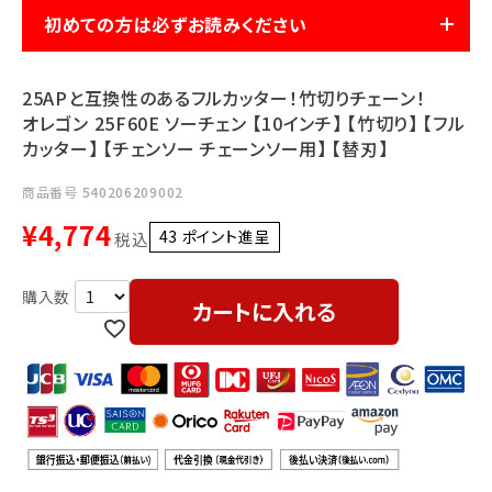
利用ガイド
FAQ
初めての方は必ずお読みください
25APと互換性のあるフルカッター！竹切りチェーン！
オレゴン 25F60E ソーチェン 【10インチ】 【竹切り】 【フル
カッター】 【チェンソー チェーンソー用】 【替刃】
商品番号
540206209002
メールでのお問い合わせ
¥
4,774
43
ポイント進呈 ]
税込
info@agriz.net
カートに入れる
FAXでのご注文
0739-72-4532
24時間受付