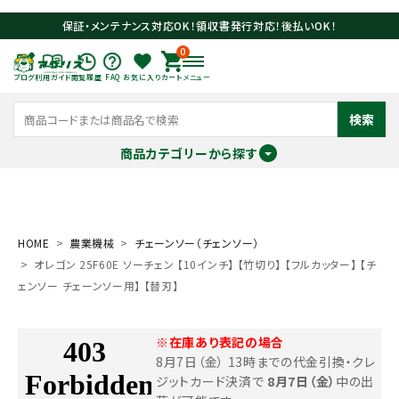
保証・メンテナンス対応OK！領収書発行対応！後払いOK！
0
ブログ
利用ガイド
閲覧履歴
FAQ
お気に入り
カート
メニュー
検索
商品カテゴリーから探す
meeting_room
person
ログイン
会員登録
HOME
農業機械
チェーンソー（チェンソー）
オレゴン 25F60E ソーチェン 【10インチ】 【竹切り】 【フルカッター】 【チ
search
ェンソー チェーンソー用】 【替刃】
※在庫あり表記の場合
8月7日（金） 13時までの代金引換・クレ
ジットカード決済で
8月7日（金）
中の出