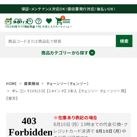
保証・メンテナンス対応OK！領収書発行対応！後払いOK！
0
ブログ
利用ガイド
閲覧履歴
FAQ
お気に入り
カート
メニュー
検索
商品カテゴリーから探す
meeting_room
person
ログイン
会員登録
HOME
農業機械
チェーンソー（チェンソー）
オレゴン 91VXL53E 【14インチ】 3本入 【チェンソー チェーンソー用】
search
【替刃】
※在庫あり表記の場合
8月10日（月） 13時までの代金引換・ク
レジットカード決済で
8月10日（月）
中