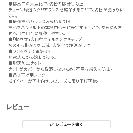
●排出口の大型化で、切粉の排出性向上
チェーン周辺のクリアランスを確保することで、切粉が詰まりに
くい。
●最適重心バランス＆軽い取り回し
重心をハンドル下の本機中心部に設定することで、あらゆる方
向へ自由自在に操作しやすい。
●「収納式」大口径オイルタンクキャップ
枝の引っ掛かりを低減。大型化で給油がラク。
●ワンタッチで電源ON
充電式だから始動がラク。
●脱落防止ナット
ナットがカバーから脱落しないため、不意な紛失を防止。
●吊り下げ用フック
ガイドバーが下を向き、スムーズに吊り下げ可能。
レビュー
レビューを書く