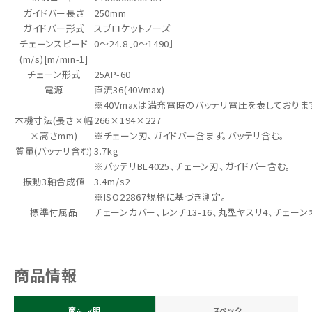
ガイドバー長さ
250mm
ガイドバー形式
スプロケットノーズ
チェーンスピード
0～24.8［0～1490］
(m/s)[m/min-1]
チェーン形式
25AP-60
電源
直流36(40Vmax)
※40Vmaxは満充電時のバッテリ電圧を表しておりま
本機寸法(長さ×幅
266×194×227
×高さmm)
※チェーン刃、ガイドバー含まず。バッテリ含む。
質量(バッテリ含む)
3.7kg
※バッテリBL4025、チェーン刃、ガイドバー含む。
振動3軸合成値
3.4m/s2
※ISO22867規格に基づき測定。
標準付属品
チェーンカバー、レンチ13-16、丸型ヤスリ4、チェーン
商品情報
商品説明
スペック