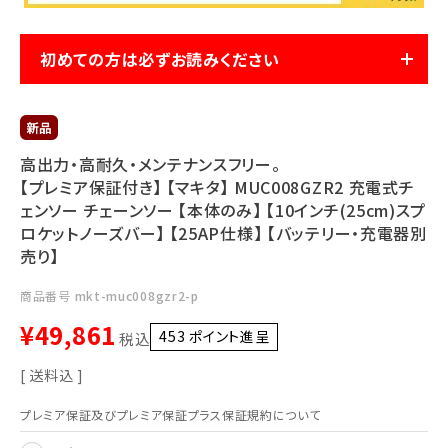
利用ガイド
FAQ
初めての方は必ずお読みください
高出力・高耐久・メンテナンスフリー。
【プレミア保証付き】 【マキタ】 MUC008GZR2 充電式チ
メールでのお問い合わせ
ェンソー チェーンソー 【本体のみ】 【10インチ(25cm)スプ
info@agriz.net
ロケットノーズバー】 【25AP仕様】 【バッテリー・充電器別
売り】
FAXでのご注文
商品番号
mkt-muc008gzr2-p
0739-72-4532
24時間受付
¥
49,861
453
ポイント進呈 ]
税込
送料込
プレミア保証及びプレミア保証プラス保証規約について