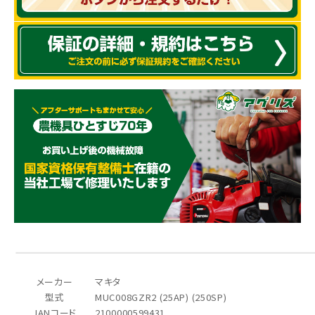
メーカー
マキタ
型式
MUC008GZR2 (25AP) (250SP)
JANコード
2100000599431