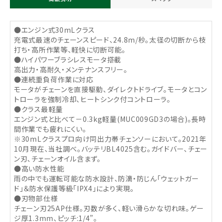
●エンジン式30mLクラス
充電式最速のチェーンスピード、24.8m/秒。太径の切断から枝
打ち・高所作業等、軽快に切断可能。
●ハイパワーブラシレスモータ搭載
高出力・高耐久・メンテナンスフリー。
●連続重負荷作業に対応
モータがチェーンを直接駆動、ダイレクトドライブ。モータとコン
トローラを強制冷却、ヒートシンク付コントローラ。
●クラス最軽量
エンジン式と比べて－0.3kg軽量(MUC009GD3の場合)。長時
間作業でも疲れにくい。
※30mLクラスプロ向け同出力帯チェンソーにおいて。2021年
10月現在、当社調べ。バッテリBL4025含む。ガイドバー、チェー
ン刃、チェーンオイル含まず。
●高い防水性能
雨の中でも運転可能な防水設計、防滴・防じん「ウェットガー
ド」＆防水保護等級「IPX4」により実現。
●刃物部仕様
チェーン刃25AP仕様。刃数が多く、軽い滑らかな切れ味。ゲー
ジ厚1.3mm、ピッチ:1/4”。