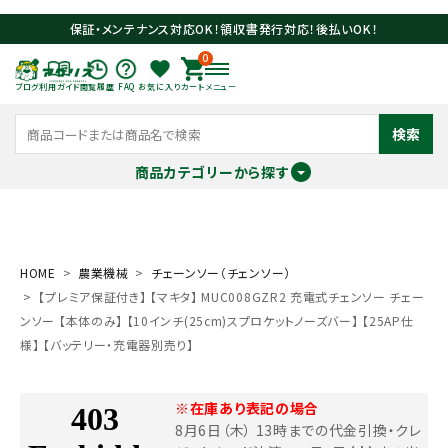
保証・メンテナンス対応OK！領収書発行対応！後払いOK！
0
ブログ
利用ガイド
閲覧履歴
FAQ
お気に入り
カート
メニュー
検索
商品カテゴリーから探す
meeting_room
person
ログイン
会員登録
HOME
農業機械
チェーンソー（チェンソー）
【プレミア保証付き】 【マキタ】 MUC008GZR2 充電式チェンソー チェー
search
ンソー 【本体のみ】 【10インチ(25cm)スプロケットノーズバー】 【25AP仕
様】 【バッテリー・充電器別売り】
※在庫あり表記の場合
8月6日（木） 13時までの代金引換・クレ