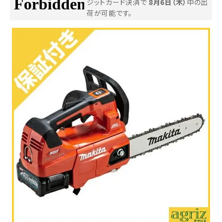
ジットカード決済で
8月6日（木）
中の出
荷が可能です。
お気に入り一覧
閲覧履歴一覧
農業機械
農業資材
作業用品
補修部品
レンタル
ブログ