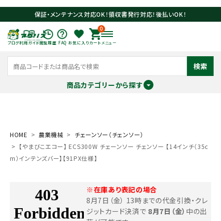
保証・メンテナンス対応OK！領収書発行対応！後払いOK！
0
ブログ
利用ガイド
閲覧履歴
FAQ
お気に入り
カート
メニュー
検索
商品カテゴリーから探す
meeting_room
person
ログイン
会員登録
HOME
農業機械
チェーンソー（チェンソー）
【やまびこエコー】 ECS300W チェーンソー チェンソー 【14インチ（35c
search
m）インテンズバー】【91PX仕様】
※在庫あり表記の場合
8月7日（金） 13時までの代金引換・クレ
ジットカード決済で
8月7日（金）
中の出