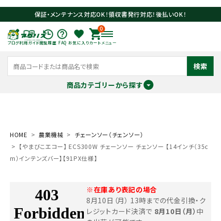
保証・メンテナンス対応OK！領収書発行対応！後払いOK！
0
ブログ
利用ガイド
閲覧履歴
FAQ
お気に入り
カート
メニュー
検索
商品カテゴリーから探す
meeting_room
person
ログイン
会員登録
HOME
農業機械
チェーンソー（チェンソー）
【やまびこエコー】 ECS300W チェーンソー チェンソー 【14インチ（35c
search
m）インテンズバー】【91PX仕様】
※在庫あり表記の場合
8月10日（月） 13時までの代金引換・ク
レジットカード決済で
8月10日（月）
中