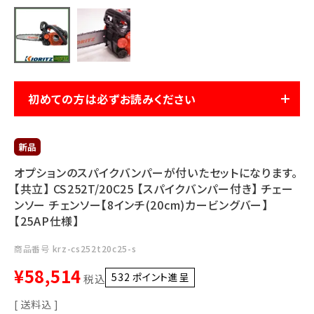
利用ガイド
FAQ
初めての方は必ずお読みください
メールでのお問い合わせ
info@agriz.net
オプションのスパイクバンパーが付いたセットになります。
【共立】 CS252T/20C25 【スパイクバンパー付き】 チェー
FAXでのご注文
ンソー チェンソー【8インチ(20cm)カービングバー】
0739-72-4532
24時間受付
【25AP仕様】
商品番号
krz-cs252t20c25-s
¥
58,514
532
ポイント進呈 ]
税込
送料込