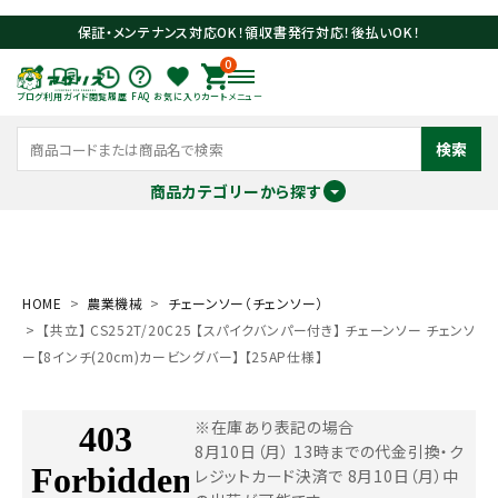
保証・メンテナンス対応OK！領収書発行対応！後払いOK！
0
ブログ
利用ガイド
閲覧履歴
FAQ
お気に入り
カート
メニュー
検索
商品カテゴリーから探す
meeting_room
person
ログイン
会員登録
HOME
農業機械
チェーンソー（チェンソー）
【共立】 CS252T/20C25 【スパイクバンパー付き】 チェーンソー チェンソ
search
ー【8インチ(20cm)カービングバー】 【25AP仕様】
※在庫あり表記の場合
8月10日（月） 13時までの代金引換・ク
レジットカード決済で
8月10日（月）中