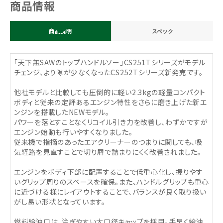
商品情報
商品説明
スペック
「天下無SAWのトップハンドルソー」CS251Tシリーズがモデル
チェンジ、より隙が少なくなったCS252Tシリーズ新発売です。
他社モデルと比較しても圧倒的に軽い2.3kgの軽量コンパクト
ボディと従来の定評あるエンジン特性をさらに磨き上げた新エ
ンジンを搭載したNEWモデル。
パワーを落とすことなくリコイル引き力を改善し、わずかですが
エンジン始動も行いやすくなりました。
従来機で指摘のあったエアクリーナーのつまりに関しても、吸
気経路を見直すことで切り屑で詰まりにくく改善されました。
エンジンをボディ下部に配置することで低重心化し、握りやす
いグリップ周りのスペースを確保。また、ハンドルグリップも重心
に近づける様にレイアウトすることで、バランスが良く取り扱い
がし易い形状となっています。
燃料給油口は、注ぎやすい大口径キャップを採用。手早く給油