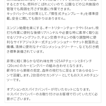
するときでも、燃料がこぼれにくいので、公園などの公共施設の
管理でも周囲を汚さず快適に作業できます。
キックバックへの対策として、『慣性式チェンブレーキ』を標準搭
載。安全に関しても抜かりはありません。
エンジン始動を楽にする、オートリターンチョークやi-Start、枝
打ち作業に便利な後傾リアハンドルや必要な時に素早く取り出
せるリフティングフック、チェン交換やチェンの張り調整時に便
利なサイドアジャスター式チェンテンショナーやナット脱落防止
機構、清掃に便利なナイロンメッシュクリーナー、なども引き続
き標準装備されています。
非常に軽く滑らかな切れ味を持つ25APチェーンと8インチ
（20cm）のカービングバーの組み合わせとなります。
薪作りから果樹の剪定、森林の枝打ちに至るまであらゆるシー
ンで活躍します。2台目のセカンドソーとしてもおススメのチェン
ソーです。
オプションのスパイクバンパーが付いたセットになります。
※スパイクバンパーのお取り付けはお客様で行っていただく必
要がございます。