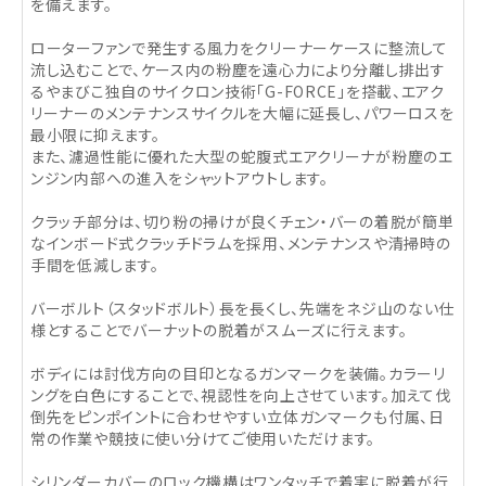
を備えます。
ローターファンで発生する風力をクリーナーケースに整流して
流し込むことで、ケース内の粉塵を遠心力により分離し排出す
るやまびこ独自のサイクロン技術「G-FORCE」を搭載、エアク
リーナーのメンテナンスサイクルを大幅に延長し、パワーロスを
最小限に抑えます。
また、濾過性能に優れた大型の蛇腹式エアクリーナが粉塵のエ
ンジン内部への進入をシャットアウトします。
クラッチ部分は、切り粉の掃けが良くチェン・バーの着脱が簡単
なインボード式クラッチドラムを採用、メンテナンスや清掃時の
手間を低減します。
バーボルト（スタッドボルト）長を長くし、先端をネジ山のない仕
様とすることでバーナットの脱着がスムーズに行えます。
ボディには討伐方向の目印となるガンマークを装備。カラーリ
ングを白色にすることで、視認性を向上させています。加えて伐
倒先をピンポイントに合わせやすい立体ガンマークも付属、日
常の作業や競技に使い分けてご使用いただけます。
シリンダーカバーのロック機構はワンタッチで着実に脱着が行