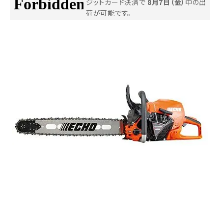
ジットカード決済で
8月7日（金）
中の出
荷が可能です。
お気に入り一覧
閲覧履歴一覧
農業機械
農業資材
作業用品
補修部品
レンタル
ブログ