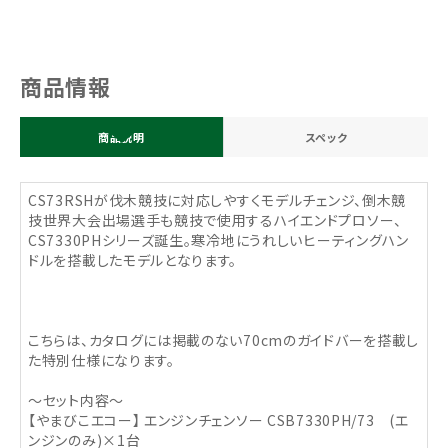
商品情報
商品説明
スペック
CS73RSHが伐木競技に対応しやすくモデルチェンジ、倒木競
技世界大会出場選手も競技で使用するハイエンドプロソー、
CS7330PHシリーズ誕生。寒冷地にうれしいヒーティングハン
ドルを搭載したモデルとなります。
こちらは、カタログには掲載のない70cmのガイドバーを搭載し
た特別仕様になります。
～セット内容～
【やまびこエコー】 エンジンチェンソー CSB7330PH/73 (エ
ンジンのみ)×1台