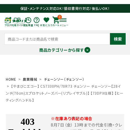
保証・メンテナンス対応OK！領収書発行対応！後払いOK！
0
ブログ
利用ガイド
閲覧履歴
FAQ
お気に入り
カート
メニュー
検索
商品カテゴリーから探す
meeting_room
person
ログイン
会員登録
HOME
農業機械
チェーンソー（チェンソー）
【やまびこエコー】 CS7330PH/70R73 チェンソー チェーンソー【28イ
search
ンチ(70cm)スプロケットノーズバー(リプレイサブル)】 【73DPX仕様】 【ヒー
ティングハンドル】
※在庫あり表記の場合
8月7日（金） 13時までの代金引換・クレ