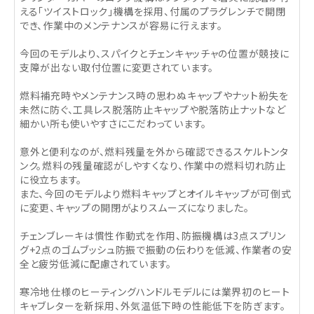
える「ツイストロック」機構を採用、付属のプラグレンチで開閉
でき、作業中のメンテナンスが容易に行えます。
今回のモデルより、スパイクとチェンキャッチャの位置が競技に
支障が出ない取付位置に変更されています。
燃料補充時やメンテナンス時の思わぬキャップやナット紛失を
未然に防ぐ、工具レス脱落防止キャップや脱落防止ナットなど
細かい所も使いやすさにこだわっています。
意外と便利なのが、燃料残量を外から確認できるスケルトンタ
ンク。燃料の残量確認がしやすくなり、作業中の燃料切れ防止
に役立ちます。
また、今回のモデルより燃料キャップとオイルキャップが可倒式
に変更、キャップの開閉がよりスムーズになりました。
チェンブレーキは慣性作動式を作用、防振機構は3点スプリン
グ+2点のゴムブッシュ防振で振動の伝わりを低減、作業者の安
全と疲労低減に配慮されています。
寒冷地仕様のヒーティングハンドルモデルには業界初のヒート
キャブレターを新採用、外気温低下時の性能低下を防ぎます。