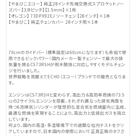
【やまびこエコー】 純正28インチ先端交換式スプロケットノー
ズバー【3/8ピッチ】【1.5mm】×1枚
【オレゴン】 73DPX92EJ ソーチェン 【28インチ】×1本
【やまびこ】 純正チェンカバー 28インチ用×1本
70cmのガイドバー（標準設定は60cmになります）も余裕で使
用できるビックパワー！国内メーカー製チェンソーで最大の排
気量を誇るCS73RSHが倒木競技に対応しやすくモデルチェン
ジを行いました。
世界戦略を見据えてECHO（エコー）ブランドでの販売となりま
す。
エンジンはCS73RSHと変わらず、高出力＆高効率燃焼の73.5
㏄の2サイクルエンジンを搭載、それぞれ異なった排気角度を
持つ6流掃気シリンダーが理想的な混合気を燃焼室内に生成、
最適な燃焼を実現することにより、高出力と低排出ガスを両立
しています。
何より、国内の高湿・多湿環境下での過酷な社内テストをクリ
アしていますので、日本国内の使用において正真正銘のタフさ