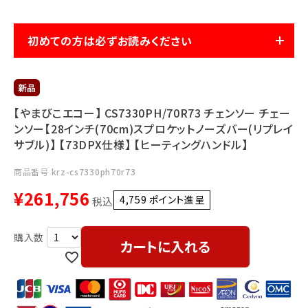
利用ガイド
FAQ
初めての方は必ずお読みください
【やまびこエコー】 CS7330PH/70R73 チェンソー チェー
ンソー【28インチ(70cm)スプロケットノーズバー(リプレイ
メールでのお問い合わせ
サブル)】 【73DPX仕様】 【ヒーティングハンドル】
info@agriz.net
商品番号
krz-cs7330ph70r73
¥
261,756
FAXでのご注文
4,759
ポイント進呈 ]
税込
0739-72-4532
24時間受付
カートに入れる