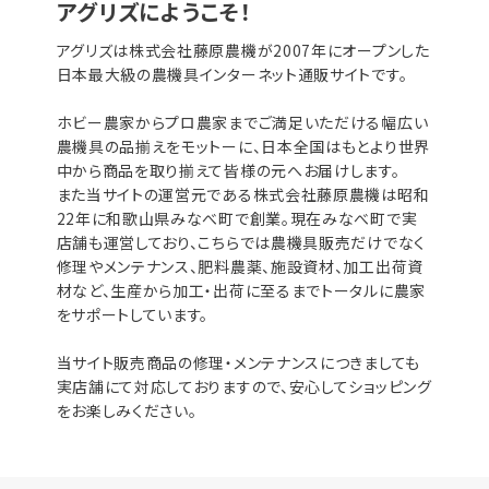
アグリズにようこそ！
アグリズは株式会社藤原農機が2007年にオープンした
日本最大級の農機具インターネット通販サイトです。
ホビー農家からプロ農家までご満足いただける幅広い
農機具の品揃えをモットーに、日本全国はもとより世界
中から商品を取り揃えて皆様の元へお届けします。
また当サイトの運営元である株式会社藤原農機は昭和
22年に和歌山県みなべ町で創業。現在みなべ町で実
店舗も運営しており、こちらでは農機具販売だけでなく
修理やメンテナンス、肥料農薬、施設資材、加工出荷資
材など、生産から加工・出荷に至るまでトータルに農家
をサポートしています。
当サイト販売商品の修理・メンテナンスにつきましても
実店舗にて対応しておりますので、安心してショッピング
をお楽しみください。