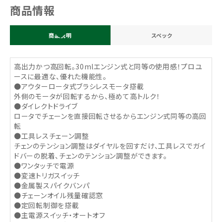
商品情報
商品説明
スペック
高出力かつ高回転。30mlエンジン式と同等の使用感！プロユ
ースに最適な、優れた機能性。
●アウターロータ式ブラシレスモータ搭載
外側のモータが回転するから、極めて高トルク！
●ダイレクトドライブ
ロータでチェーンを直接回転させるからエンジン式同等の高回
転
●工具レスチェーン調整
チェンのテンション調整はダイヤルを回すだけ、工具レスでガイ
ドバーの脱着、チェンのテンション調整ができます。
●ワンタッチで電源
●変速トリガスイッチ
●金属製スパイクバンパ
●チェーンオイル残量確認窓
●定回転制御を搭載
●主電源スイッチ・オートオフ