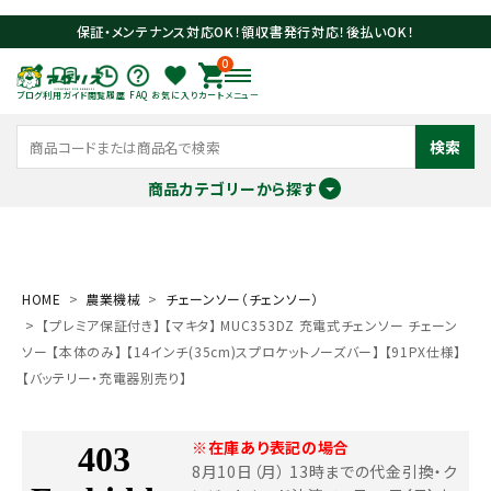
保証・メンテナンス対応OK！領収書発行対応！後払いOK！
0
ブログ
利用ガイド
閲覧履歴
FAQ
お気に入り
カート
メニュー
検索
商品カテゴリーから探す
meeting_room
person
ログイン
会員登録
HOME
農業機械
チェーンソー（チェンソー）
【プレミア保証付き】 【マキタ】 MUC353DZ 充電式チェンソー チェーン
search
ソー 【本体のみ】 【14インチ(35cm)スプロケットノーズバー】 【91PX仕様】
【バッテリー・充電器別売り】
※在庫あり表記の場合
8月10日（月） 13時までの代金引換・ク