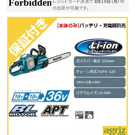
レジットカード決済で
8月10日（月）
中
の出荷が可能です。
お気に入り一覧
閲覧履歴一覧
農業機械
農業資材
作業用品
補修部品
レンタル
ブログ