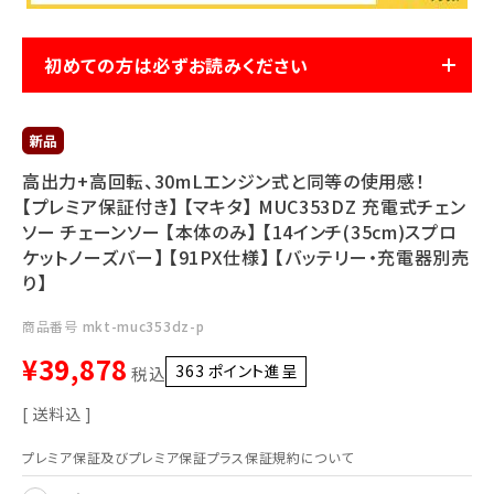
利用ガイド
FAQ
初めての方は必ずお読みください
高出力+高回転、30mLエンジン式と同等の使用感！
【プレミア保証付き】 【マキタ】 MUC353DZ 充電式チェン
メールでのお問い合わせ
ソー チェーンソー 【本体のみ】 【14インチ(35cm)スプロ
info@agriz.net
ケットノーズバー】 【91PX仕様】 【バッテリー・充電器別売
り】
FAXでのご注文
商品番号
mkt-muc353dz-p
0739-72-4532
24時間受付
¥
39,878
363
ポイント進呈 ]
税込
送料込
プレミア保証及びプレミア保証プラス保証規約について