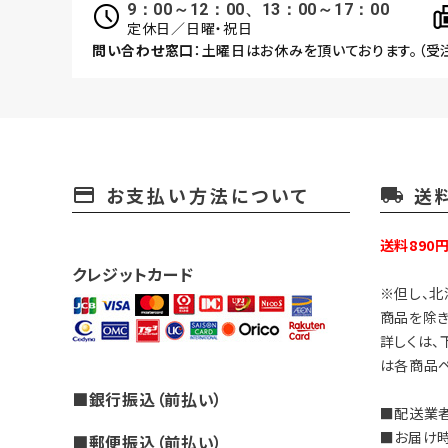
9：00～12：00、13：00～17：00
定休日／日曜・祝日
問い合わせ窓口
：土曜日はお休みを頂いております。（受
お支払い方法について
送
payment
local_shipping
送料890
クレジットカード
※但し、北
商品を除き
詳しくは、
は各商品ペ
■銀行振込（前払い）
■配送業者
■お届け
■郵便振込（前払い）