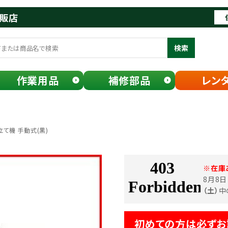
通販店
検索
作業用品
補修部品
レン
立て機 手動式(黒)
※在庫
8月8
（土）
中
初めての方は必ずお