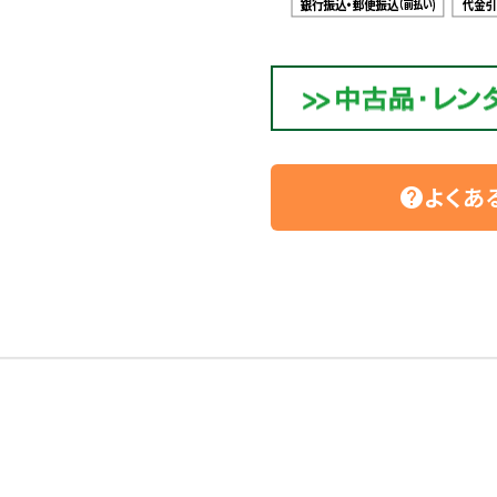
よくあ
help