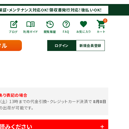
保証・メンテナンス対応OK！領収書発行対応！後払いOK！
0
ブログ
利用ガイド
閲覧履歴
FAQ
お気に入り
カート
タル
ログイン
新規会員登録
あり表記の場合
日（土） 13時までの代金引換・クレジットカード決済で
8月8日
の出荷が可能です。
読みください