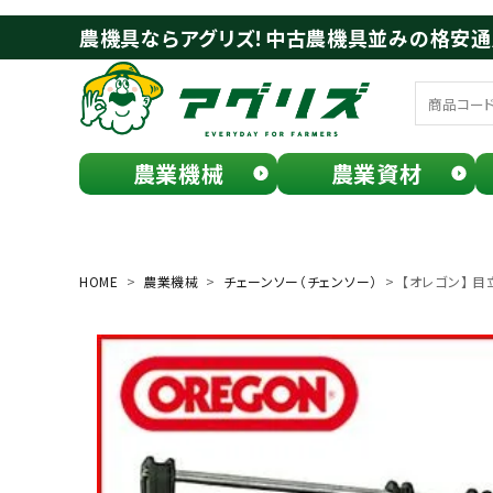
農機具ならアグリズ！中古農機具並みの格安
農業機械
農業資材
meeting_room
person
ログイン
会員登録
HOME
農業機械
チェーンソー（チェンソー）
【オレゴン】 目
search
お気に入り一覧