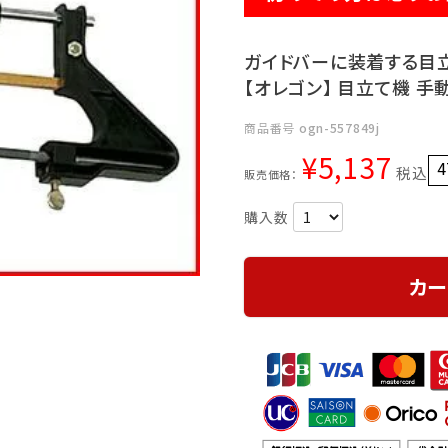
ガイドバーに装着する目
【オレゴン】 目立て機 手動
商品番号
ogn-557849j
¥
5,137
4
税込
販売価格：
カー