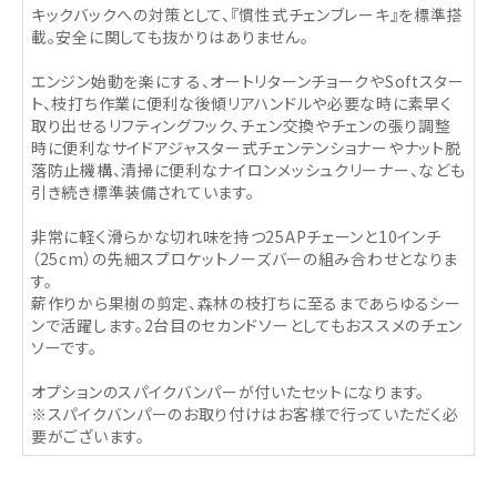
キックバックへの対策として、『慣性式チェンブレーキ』を標準搭
載。安全に関しても抜かりはありません。
エンジン始動を楽にする、オートリターンチョークやSoftスター
ト、枝打ち作業に便利な後傾リアハンドルや必要な時に素早く
取り出せるリフティングフック、チェン交換やチェンの張り調整
時に便利なサイドアジャスター式チェンテンショナーやナット脱
落防止機構、清掃に便利なナイロンメッシュクリーナー、なども
引き続き標準装備されています。
非常に軽く滑らかな切れ味を持つ25APチェーンと10インチ
（25cm）の先細スプロケットノーズバーの組み合わせとなりま
す。
薪作りから果樹の剪定、森林の枝打ちに至るまであらゆるシー
ンで活躍します。2台目のセカンドソーとしてもおススメのチェン
ソーです。
オプションのスパイクバンパーが付いたセットになります。
※スパイクバンパーのお取り付けはお客様で行っていただく必
要がございます。