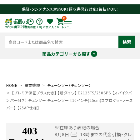
保証・メンテナンス対応OK！領収書発行対応！後払いOK！
0
ブログ
利用ガイド
閲覧履歴
FAQ
お気に入り
カート
メニュー
検索
商品カテゴリーから探す
meeting_room
person
ログイン
会員登録
HOME
農業機械
チェーンソー（チェンソー）
【プレミア保証プラス付き】 【新ダイワ】 E2125TS/250SPS 【スパイクバ
search
ンパー付き】 チェンソー チェーンソー 【10インチ(25cm)スプロケットノーズ
バー】 【25AP仕様】
※在庫あり表記の場合
8月8日（土） 13時までの代金引換・クレ