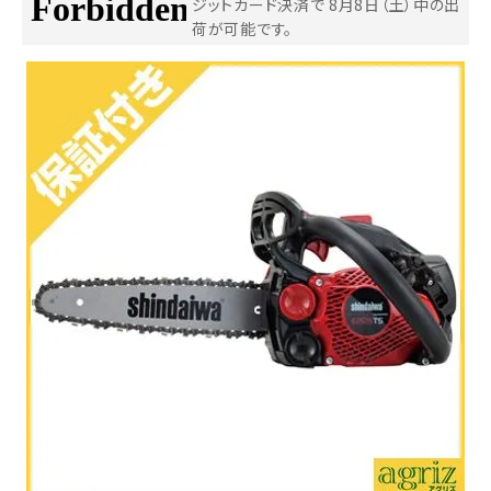
ジットカード決済で
8月8日（土）中の出
荷が可能です。
お気に入り一覧
閲覧履歴一覧
農業機械
農業資材
作業用品
補修部品
レンタル
ブログ