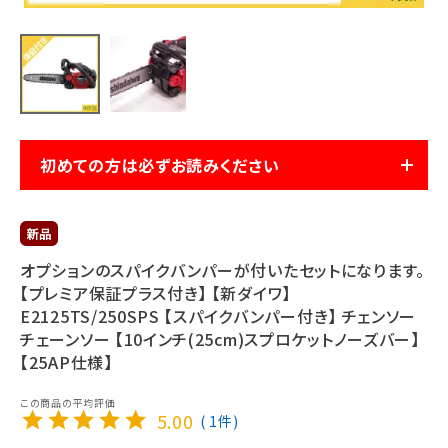
利用ガイド
FAQ
初めての方は必ずお読みください
メールでのお問い合わせ
info@agriz.net
オプションのスパイクバンパーが付いたセットになります。
FAXでのご注文
【プレミア保証プラス付き】 【新ダイワ】
0739-72-4532
24時間受付
E2125TS/250SPS 【スパイクバンパー付き】 チェンソー
チェーンソー 【10インチ(25cm)スプロケットノーズバー】
【25AP仕様】
5.00
1