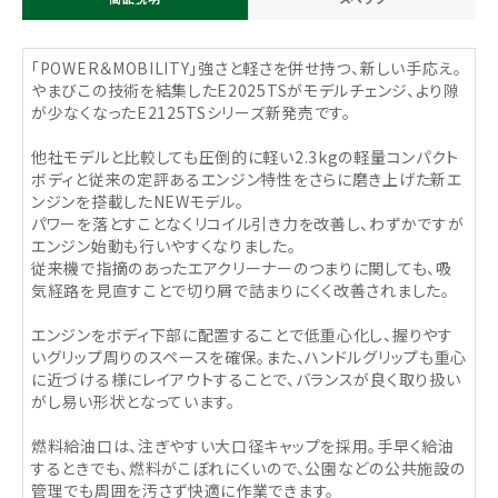
「POWER＆MOBILITY」強さと軽さを併せ持つ、新しい手応え。
やまびこの技術を結集したE2025TSがモデルチェンジ、より隙
が少なくなったE2125TSシリーズ新発売です。
他社モデルと比較しても圧倒的に軽い2.3kgの軽量コンパクト
ボディと従来の定評あるエンジン特性をさらに磨き上げた新エ
ンジンを搭載したNEWモデル。
パワーを落とすことなくリコイル引き力を改善し、わずかですが
エンジン始動も行いやすくなりました。
従来機で指摘のあったエアクリーナーのつまりに関しても、吸
気経路を見直すことで切り屑で詰まりにくく改善されました。
エンジンをボディ下部に配置することで低重心化し、握りやす
いグリップ周りのスペースを確保。また、ハンドルグリップも重心
に近づける様にレイアウトすることで、バランスが良く取り扱い
がし易い形状となっています。
燃料給油口は、注ぎやすい大口径キャップを採用。手早く給油
するときでも、燃料がこぼれにくいので、公園などの公共施設の
管理でも周囲を汚さず快適に作業できます。