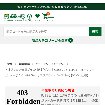
保証・メンテナンス対応OK！領収書発行対応！後払いOK！
0
ブログ
利用ガイド
閲覧履歴
FAQ
お気に入り
カート
メニュー
検索
商品カテゴリーから探す
meeting_room
person
ログイン
会員登録
HOME
農業機械
チェーンソー（チェンソー）
【プレミア保証プラス付き】【ゼノア】 G3650EZ-91P16 チェーンソー チ
search
ェンソー【16インチ（40cm）スプロケットノーズバー】【91VXL仕様】
※在庫あり表記の場合
8月8日（土） 13時までの代金引換・クレ
ジットカード決済で
8月8日（土）
中の出