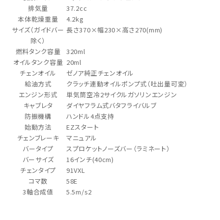
排気量
37.2cc
本体乾燥重量
4.2kg
サイズ（ガイドバー
長さ370×幅230×高さ270(mm)
除く）
燃料タンク容量
320ml
オイルタンク容量
20ml
チェンオイル
ゼノア純正チェンオイル
給油方式
クラッチ連動オイルポンプ式（吐出量可変）
エンジン形式
単気筒空冷2サイクルガソリンエンジン
キャブレタ
ダイヤフラム式バタフライバルブ
防振機構
ハンドル4点支持
始動方法
EZスタート
チェンブレーキ
マニュアル
バータイプ
スプロケットノーズバー（ラミネート）
バーサイズ
16インチ(40cm)
チェンタイプ
91VXL
コマ数
58E
3軸合成値
5.5m/s2