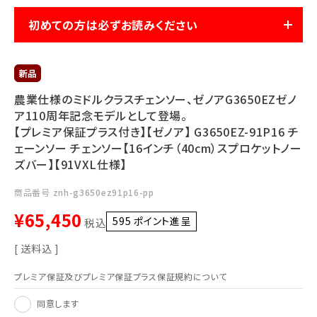
利用ガイド
FAQ
初めての方は必ずお読みください
農業仕様のミドルクラスチェンソー、ゼノアG3650EZゼノ
ア110周年記念モデルとして登場。
【プレミア保証プラス付き】【ゼノア】 G3650EZ-91P16 チ
メールでのお問い合わせ
ェーンソー チェンソー【16インチ（40cm）スプロケットノー
info@agriz.net
ズバー】【91VXL仕様】
商品番号
znh-g3650ez91p16-pp
FAXでのご注文
¥
65,450
0739-72-4532
595
ポイント進呈 ]
24時間受付
税込
送料込
プレミア保証及びプレミア保証プラス保証規約について
同意します