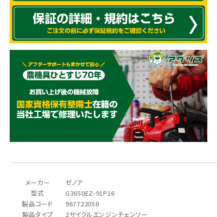
メーカー
ゼノア
型式
G3650EZ-91P16
製品コード
967722058
製品タイプ
2サイクルエンジンチェンソー