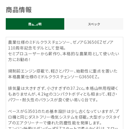
商品情報
商品説明
スペック
農業仕様のミドルクラスチェンソー、ゼノアG3650EZゼノア
110周年記念モデルとして登場。
セミプロユーザーから薪作り、本格的な農業用として使いたい
方にお勧め！
規制前エンジン搭載で、軽さとパワー、始動性に重点を置いた
本格農業仕様のミドルクラスチェンソーG3650EZ。
排気量は大きすぎず、小さすぎずの37.2cc。本格山林用程硬く
もありませんが、4.2kgのコンパクトボディとも相まって、軽さ・
パワー・耐久性のバランスが良く使い易い1台です。
ベースがG3501のため基本設計は少し古くなっていますが、プ
ロ機と同じダストフリー吸気システムを搭載。大型ボックスタイ
プのエアクリーナーで優れた防塵性能を発揮します。
エンジン始動はダンパー式EZスタートで柔らかく引け、スロッ