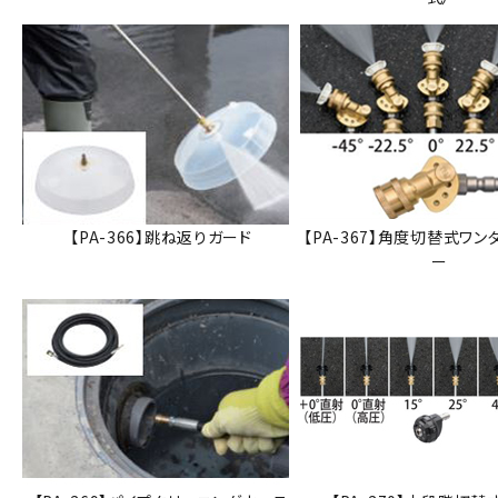
【PA-366】跳ね返りガード
【PA-367】角度切替式ワン
ー