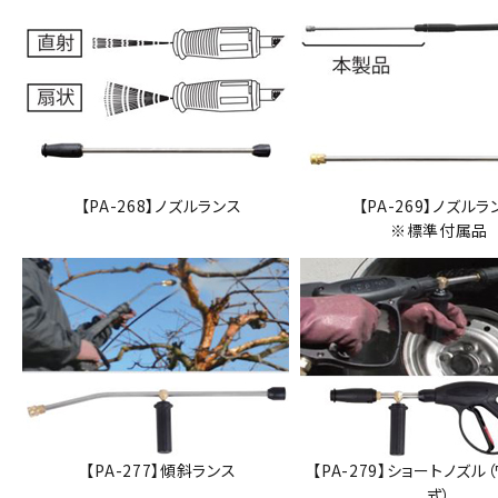
【PA-268】ノズルランス
【PA-269】ノズルラ
※標準付属品
【PA-277】傾斜ランス
【PA-279】ショートノズル
式）