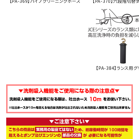
【PA-369】パイプクリーニングホース
【PA-370】六段階切替
【PA-384】ランス用