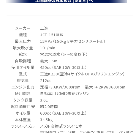
メーカー
工進
機種
JCE-1510UK
最大圧力
15MPa（150kgf/平方センチメートル）
最大吸水量
10L/min
給水
常温水道水（5～40度以下）
自吸揚程
最大1.5m
使用オイル量
450cc（SAE 10W-30以上）
型式
工進K210（空冷4サイクルOHVガソリンエンジン）
排気量
212cc
エンジン出力
定格：3.6KW/3600rpm 最大：4.2KW/3600rpm
使用燃料
自動車用と同じ無鉛ガソリン
タンク容量
3.6L
燃料消費目安
約2.0時間
オイル量
600cc（SAE 10W-30以上）
本体重量
34.5kg
ランス・ノズル
ノズル交換式ランス：1本
交換噴口ノズル：6種 ①（赤色）直射ノズル ②（黄色）