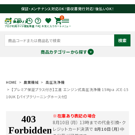
保証・メンテナンス対応OK！領収書発行対応！後払いOK！
0
ブログ
利用ガイド
閲覧履歴
FAQ
お気に入り
カート
メニュー
検索
商品カテゴリーから探す
meeting_room
person
ログイン
会員登録
HOME
農業機械
高圧洗浄機
【プレミア保証プラス付き】工進 エンジン式高圧洗浄機 15Mpa JCE-15
search
10UK 【パイプクリーニングホース付】
※在庫あり表記の場合
8月10日（月） 13時までの代金引換・ク
レジットカード決済で
8月10日（月）
中