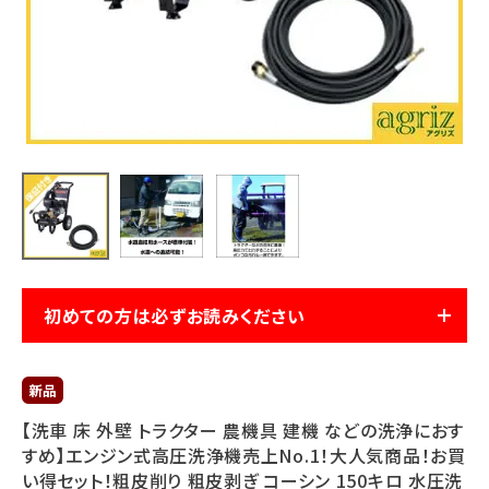
利用ガイド
FAQ
メールでのお問い合わせ
info@agriz.net
FAXでのご注文
初めての方は必ずお読みください
0739-72-4532
24時間受付
【洗車 床 外壁 トラクター 農機具 建機 などの洗浄におす
すめ】エンジン式高圧洗浄機売上No.1！大人気商品！お買
い得セット！粗皮削り 粗皮剥ぎ コーシン 150キロ 水圧洗