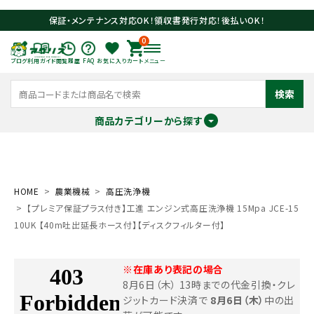
保証・メンテナンス対応OK！領収書発行対応！後払いOK！
0
ブログ
利用ガイド
閲覧履歴
FAQ
お気に入り
カート
メニュー
検索
商品カテゴリーから探す
meeting_room
person
ログイン
会員登録
HOME
農業機械
高圧洗浄機
【プレミア保証プラス付き】工進 エンジン式高圧洗浄機 15Mpa JCE-15
search
10UK 【40m吐出延長ホース付】【ディスクフィルター付】
※在庫あり表記の場合
8月6日（木） 13時までの代金引換・クレ
ジットカード決済で
8月6日（木）
中の出