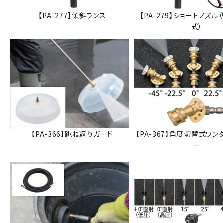
【PA-277】傾斜ランス
【PA-279】ショートノズル
式）
【PA-366】跳ね返りガード
【PA-367】角度切替式ワン
ー