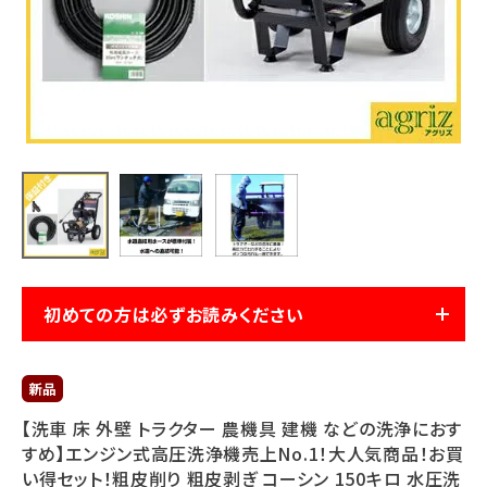
利用ガイド
FAQ
メールでのお問い合わせ
info@agriz.net
FAXでのご注文
初めての方は必ずお読みください
0739-72-4532
24時間受付
【洗車 床 外壁 トラクター 農機具 建機 などの洗浄におす
すめ】エンジン式高圧洗浄機売上No.1！大人気商品！お買
い得セット！粗皮削り 粗皮剥ぎ コーシン 150キロ 水圧洗