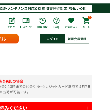
保証・メンテナンス対応OK！領収書発行対応！後払いOK！
0
ブログ
利用ガイド
閲覧履歴
FAQ
お気に入り
カート
タル
ログイン
新規会員登録
あり表記の場合
日（金） 13時までの代金引換・クレジットカード決済で
8月7日
の出荷が可能です。
読みください