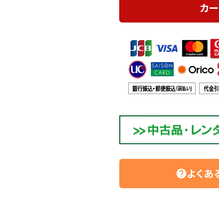
カー
よくあ
help