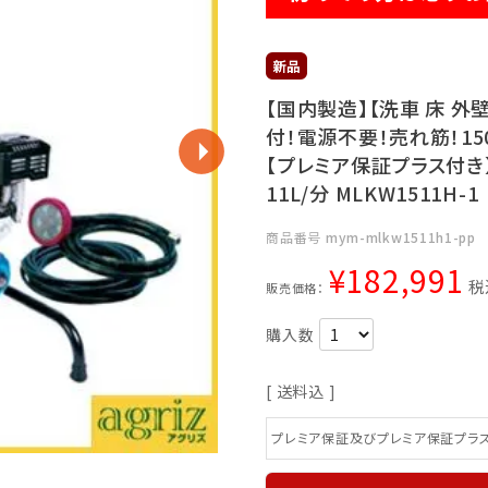
【国内製造】【洗車 床 外
付！電源不要！売れ筋！15
【プレミア保証プラス付き
11L/分 MLKW1511H-1
商品番号
mym-mlkw1511h1-pp
¥
182,991
税
販売価格：
送料込
プレミア保証及びプレミア保証プラ