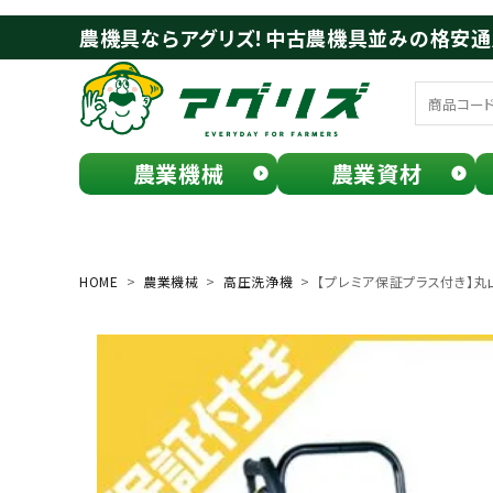
農機具ならアグリズ！中古農機具並みの格安
農業機械
農業資材
meeting_room
person
ログイン
会員登録
HOME
農業機械
高圧洗浄機
【プレミア保証プラス付き】丸山製
search
お気に入り一覧