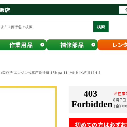
通販店
検索
作業用品
補修部品
レン
作所 エンジン式高圧洗浄機 15Mpa 11L/分 MLKW1511H-1
※在庫
8月7
（金）
中
初めての方は必ずお