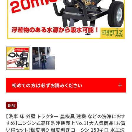
利用ガイド
FAQ
メールでのお問い合わせ
info@agriz.net
FAXでのご注文
初めての方は必ずお読みください
0739-72-4532
24時間受付
【洗車 床 外壁 トラクター 農機具 建機 などの洗浄におす
すめ】エンジン式高圧洗浄機売上No.1！大人気商品！お買
い得セット！粗皮削り 粗皮剥ぎ コーシン 150キロ 水圧洗