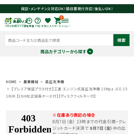
保証・メンテナンス対応OK！領収書発行対応！後払いOK！
0
ブログ
利用ガイド
閲覧履歴
FAQ
お気に入り
カート
メニュー
検索
商品カテゴリーから探す
meeting_room
person
ログイン
会員登録
HOME
農業機械
高圧洗浄機
【プレミア保証プラス付き】工進 エンジン式高圧洗浄機 15Mpa JCE-15
search
10UK 【10m吐出延長ホース付】【ディスクフィルター付】
※在庫あり表記の場合
8月7日（金） 13時までの代金引換・クレ
ジットカード決済で
8月7日（金）
中の出