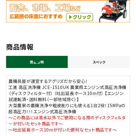
商品情報
商品説明
スペック
農機具屋が運営するアグリズだから安心！
工進 高圧洗浄機 JCE-1510UK 農業用エンジン式高圧洗浄機
（ディスクフィルター付） （吐出延長ホース10m付） 【エンジン
試運転済・送料無料（一部地域除く）】
大型農家の農機洗浄や粗皮削りにも使える1台2役！15MPaの
超高圧力！！！エンジン式高圧洗浄機
～この商品には清水以外でご使用になる際のディスクフィルタ
ーが付いたセット商品です～
～吐出延長ホース10mが付いた便利なセット商品です～