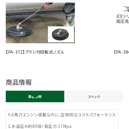
【PA-372】ブラシ付回転式ノズル
【PA-
商品情報
商品説明
スペック
5.6馬力エンジン搭載なのに、圧倒的なコストパフォーマンス
1.水道圧の約85倍! 高圧力 17Mpa