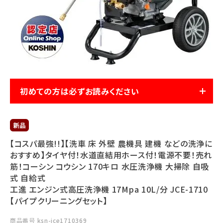
利用ガイド
FAQ
初めての方は必ずお読みください
メールでのお問い合わせ
info@agriz.net
FAXでのご注文
【コスパ最強!!】【洗車 床 外壁 農機具 建機 などの洗浄に
0739-72-4532
おすすめ】タイヤ付！水道直結用ホース付！電源不要！売れ
24時間受付
筋！コーシン コウシン 170キロ 水圧洗浄機 大掃除 自吸
式 自給式
工進 エンジン式高圧洗浄機 17Mpa 10L/分 JCE-1710
【パイプクリーニングセット】
商品番号
ksn-jce1710369