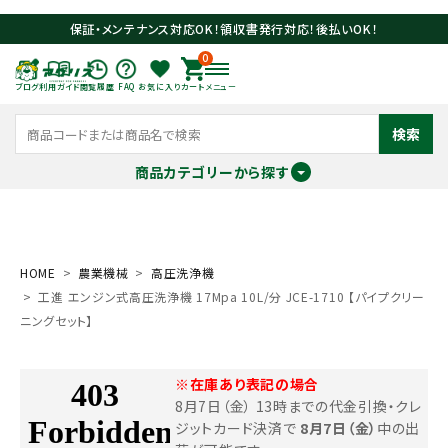
保証・メンテナンス対応OK！領収書発行対応！後払いOK！
0
ブログ
利用ガイド
閲覧履歴
FAQ
お気に入り
カート
メニュー
検索
商品カテゴリーから探す
meeting_room
person
ログイン
会員登録
HOME
農業機械
高圧洗浄機
工進 エンジン式高圧洗浄機 17Mpa 10L/分 JCE-1710 【パイプクリー
search
ニングセット】
※在庫あり表記の場合
8月7日（金） 13時までの代金引換・クレ
ジットカード決済で
8月7日（金）
中の出