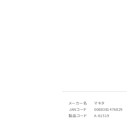
メールでのお問い合わせ
info@agriz.net
FAXでのご注文
0739-72-4532
24時間受付
メーカー名
マキタ
JANコード
0088381476829
製品コード
A-61519