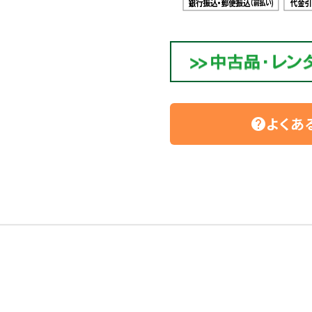
よくあ
help