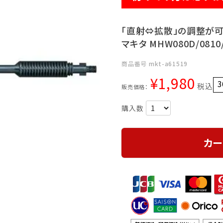
「直射⇔拡散」の調整が
マキタ MHW080D/081
商品番号
mkt-a61519
¥
1,980
3
税込
販売価格：
カー