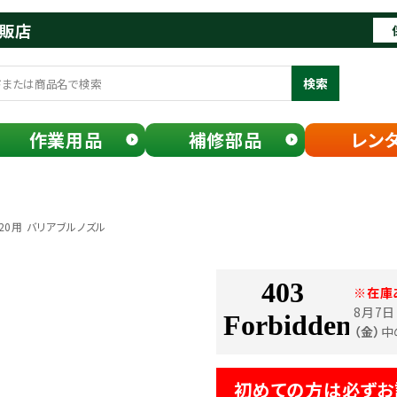
通販店
検索
作業用品
補修部品
レン
0820用 バリアブルノズル
※在庫
8月7
（金）
中
初めての方は必ずお