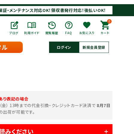
保証・メンテナンス対応OK！領収書発行対応！後払いOK！
0
ブログ
利用ガイド
閲覧履歴
FAQ
お気に入り
カート
タル
ログイン
新規会員登録
あり表記の場合
日（金） 13時までの代金引換・クレジットカード決済で
8月7日
の出荷が可能です。
読みください