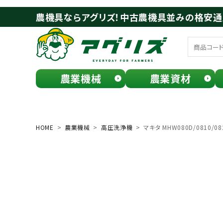
農機具ならアグリズ！中古農機具並みの格安
農業機械
農業資材
meeting_room
person
ログイン
会員登録
HOME
農業機械
高圧洗浄機
マキタ MHW080D/0810/
search
お気に入り一覧