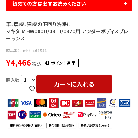
利用ガイド
FAQ
初めての方は必ずお読みください
車、農機、建機の下回り洗浄に
マキタ MHW080D/0810/0820用 アンダーボディスプレ
ーランス
商品番号
mkt-a61581
¥
4,466
メールでのお問い合わせ
41
ポイント進呈 ]
税込
info@agriz.net
カートに入れる
FAXでのご注文
0739-72-4532
24時間受付