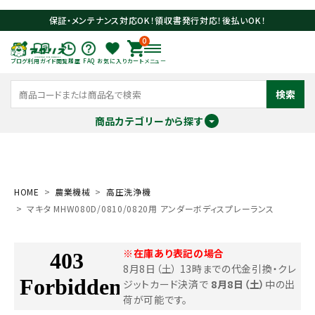
保証・メンテナンス対応OK！領収書発行対応！後払いOK！
0
ブログ
利用ガイド
閲覧履歴
FAQ
お気に入り
カート
メニュー
検索
商品カテゴリーから探す
meeting_room
person
ログイン
会員登録
HOME
農業機械
高圧洗浄機
マキタ MHW080D/0810/0820用 アンダーボディスプレーランス
search
※在庫あり表記の場合
8月8日（土） 13時までの代金引換・クレ
ジットカード決済で
8月8日（土）
中の出
荷が可能です。