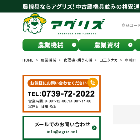
農機具ならアグリズ！中古農機具並みの格安
農業機械
農業資材
meeting_room
person
ログイン
会員登録
HOME
農業機械
管理機・耕うん機
日工タナカ
車軸ロー
search
メールでのお問い合わせ
お気に入り一覧
info@agriz.net