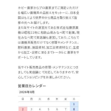
ホビー農家からプロ農家までご満足いただけ
る幅広い農機具の品揃えをモットーに、日本全
国はもとより世界中から商品を取り揃えて皆
様の元へお届けします。
また当サイトの運営元である株式会社藤原農
機は昭和22年に和歌山県みなべ町で創業。現
在みなべ町で実店舗も運営しており、こちらで
は農機具販売だけでなく修理やメンテナンス、
肥料農薬、施設資材、加工出荷資材など、生産
から加工・出荷に至るまでトータルに農家をサ
ポートしています。
当サイト販売商品の修理・メンテナンスにつき
ましても実店舗にて対応しておりますので、安
心してショッピングをお楽しみください。
営業日カレンダー
2026年8月
日
月
火
水
木
金
土
1
2
3
4
5
6
7
8