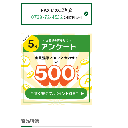
閲覧履歴一覧
FAXでのご注文
0739-72-4532
24時間受付
農業機械
農業資材
作業用品
補修部品
レンタル
ブログ
利用ガイド
FAQ
商品特集