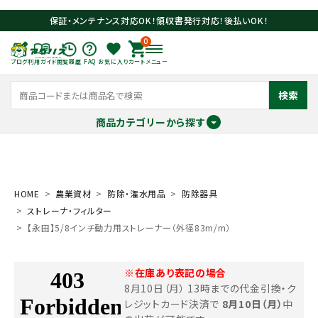
保証・メンテナンス対応OK！領収書発行対応！後払いOK！
0
ブログ
利用ガイド
閲覧履歴
FAQ
お気に入り
カート
メニュー
検索
商品カテゴリーから探す
meeting_room
person
ログイン
会員登録
HOME
農業資材
防除・潅水用品
防除器具
ストレーナ・フィルター
search
【永田】5/8インチ動力用ストレーナー（外径83m/m）
※在庫あり表記の場合
8月10日（月） 13時までの代金引換・ク
レジットカード決済で
8月10日（月）
中