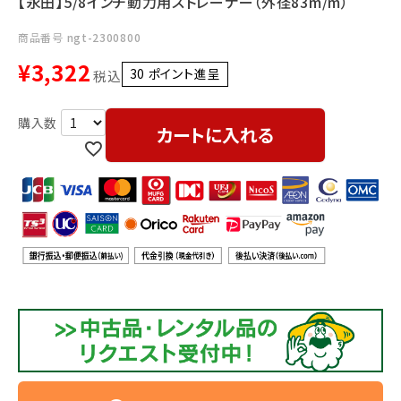
【永田】5/8インチ動力用ストレーナー（外径83m/m）
利用ガイド
FAQ
商品番号
ngt-2300800
¥
3,322
30
ポイント進呈 ]
税込
カートに入れる
メールでのお問い合わせ
info@agriz.net
FAXでのご注文
0739-72-4532
24時間受付