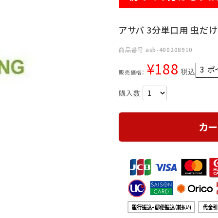
アサバ 3分単口用 虫だけ
商品番号
asb-400208910
¥
188
3
ポ
税込
販売価格：
カー