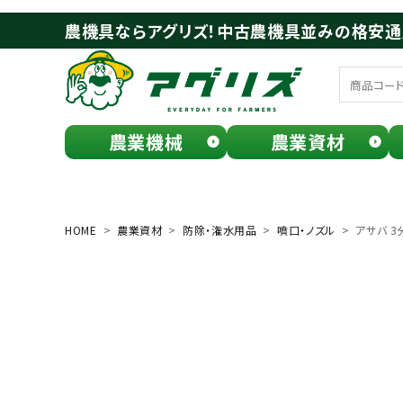
農機具ならアグリズ！中古農機具並みの格安
農業機械
農業資材
meeting_room
person
ログイン
会員登録
HOME
農業資材
防除・潅水用品
噴口・ノズル
アサバ 3
search
お気に入り一覧