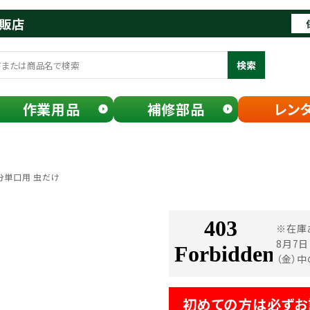
通販店
検索
作業用品
補修部品
レン
分単口用 虫だけ
※在庫
8月7
（金）
初めての方は必ずお