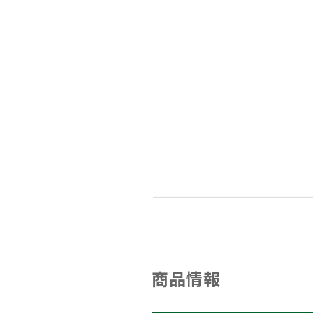
メールでのお問い合わせ
info@agriz.net
FAXでのご注文
0739-72-4532
24時間受付
商品情報