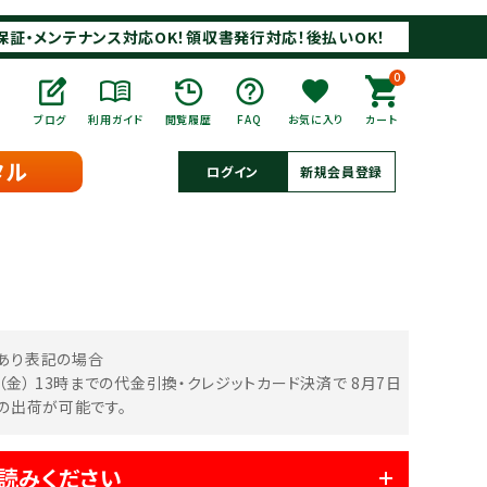
保証・メンテナンス対応OK！領収書発行対応！後払いOK！
0
ブログ
利用ガイド
閲覧履歴
FAQ
お気に入り
カート
タル
ログイン
新規会員登録
あり表記の場合
日（金） 13時までの代金引換・クレジットカード決済で
8月7日
中の出荷が可能です。
読みください