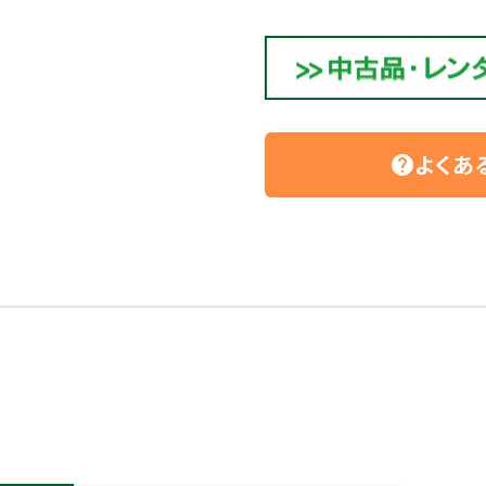
よくあ
help