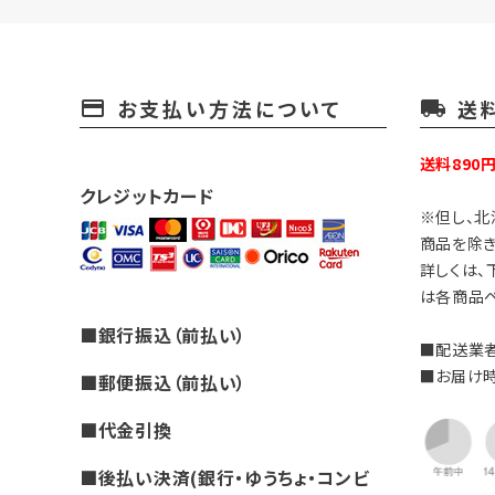
お支払い方法について
送
payment
local_shipping
送料890
クレジットカード
※但し、北
商品を除き
詳しくは、
は各商品ペ
■銀行振込（前払い）
■配送業者
■お届け
■郵便振込（前払い）
■代金引換
■後払い決済(銀行・ゆうちょ・コンビ