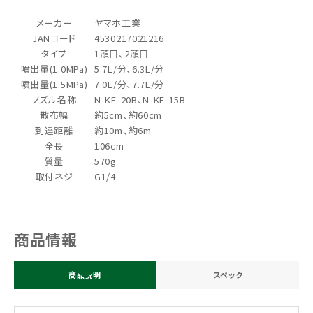
メーカー
ヤマホ工業
JANコード
4530217021216
タイプ
1頭口、2頭口
噴出量(1.0MPa)
5.7L/分、6.3L/分
噴出量(1.5MPa)
7.0L/分、7.7L/分
ノズル名称
N-KE-20B、N-KF-15B
散布幅
約5cm、約60cm
到達距離
約10m、約6m
全長
106cm
質量
570g
取付ネジ
G1/4
商品情報
商品説明
スペック