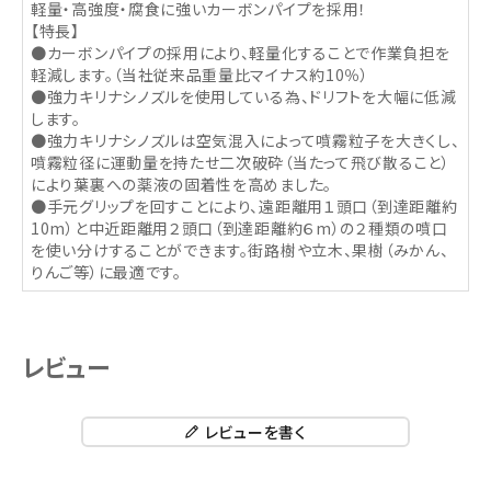
軽量・高強度・腐食に強いカーボンパイプを採用！
【特長】
●カーボンパイプの採用により、軽量化することで作業負担を
軽減します。（当社従来品重量比マイナス約10％）
●強力キリナシノズルを使用している為、ドリフトを大幅に低減
します。
●強力キリナシノズルは空気混入によって噴霧粒子を大きくし、
噴霧粒径に運動量を持たせ二次破砕（当たって飛び散ること）
により葉裏への薬液の固着性を高めました。
●手元グリップを回すことにより、遠距離用１頭口（到達距離約
10m）と中近距離用２頭口（到達距離約６m）の２種類の噴口
を使い分けすることができます。街路樹や立木、果樹（みかん、
りんご等）に最適です。
レビュー
レビューを書く