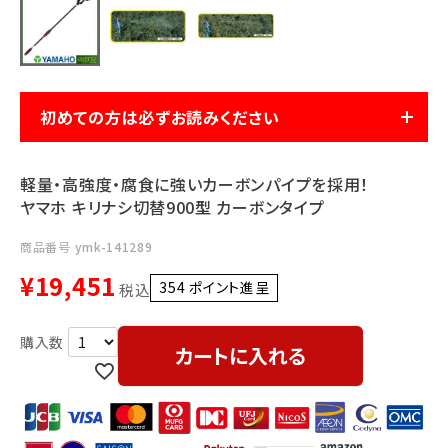
利用ガイド
FAQ
初めての方は必ずお読みください
軽量・高強度・腐食に強いカーボンパイプを採用！
メールでのお問い合わせ
ヤマホ キリナシ切替900型 カーボンタイプ
info@agriz.net
商品番号
ymk-141289
¥
19,451
FAXでのご注文
354
ポイント進呈 ]
税込
0739-72-4532
24時間受付
カートに入れる