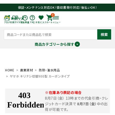
保証・メンテナンス対応OK！領収書発行対応！後払いOK！
0
ブログ
利用ガイド
閲覧履歴
FAQ
お気に入り
カート
メニュー
検索
商品カテゴリーから探す
meeting_room
person
ログイン
会員登録
HOME
農業資材
防除・潅水用品
ヤマホ キリナシ切替900型 カーボンタイプ
search
※在庫あり表記の場合
8月7日（金） 13時までの代金引換・クレ
ジットカード決済で
8月7日（金）
中の出
荷が可能です。