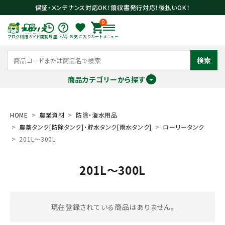
保証・メンテナンス対応OK！領収書発行対応！後払いOK！
0
ブログ
利用ガイド
閲覧履歴
FAQ
お気に入り
カート
メニュー
検索
商品カテゴリーから探す
meeting_room
person
ログイン
会員登録
HOME
農業資材
防除・潅水用品
農薬タンク[防除タンク]・貯水タンク[雨水タンク]
ローリータンク
201L～300L
search
201L～300L
現在登録されている商品はありません。