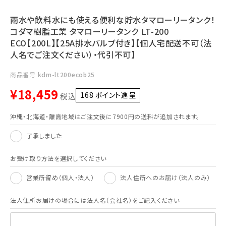
利用ガイド
FAQ
雨水や飲料水にも使える便利な貯水タマローリータンク！
コダマ樹脂工業 タマローリータンク LT-200
ECO【200L】【25A排水バルブ付き】【個人宅配送不可（法
人名でご注文ください）・代引不可】
商品番号
kdm-lt200ecob25
¥
18,459
168
ポイント進呈 ]
税込
メールでのお問い合わせ
info@agriz.net
沖縄・北海道・離島地域はご注文後に7900円の送料が追加されます。
了承しました
FAXでのご注文
0739-72-4532
24時間受付
お受け取り方法を選択してください
営業所留め（個人・法人）
法人住所へのお届け（法人のみ）
法人住所お届けの場合には法人名（会社名）をご記入ください