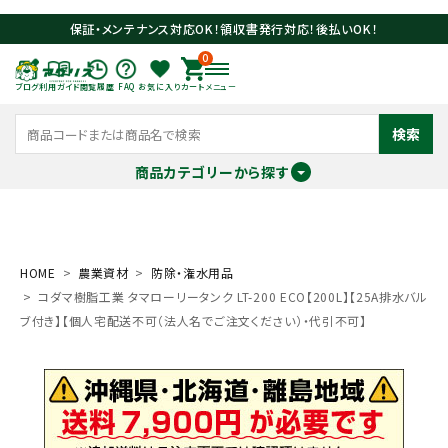
保証・メンテナンス対応OK！領収書発行対応！後払いOK！
0
ブログ
利用ガイド
閲覧履歴
FAQ
お気に入り
カート
メニュー
検索
商品カテゴリーから探す
meeting_room
person
ログイン
会員登録
HOME
農業資材
防除・潅水用品
コダマ樹脂工業 タマローリータンク LT-200 ECO【200L】【25A排水バル
search
ブ付き】【個人宅配送不可（法人名でご注文ください）・代引不可】