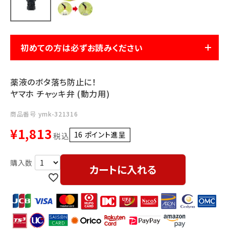
利用ガイド
FAQ
初めての方は必ずお読みください
薬液のボタ落ち防止に！
ヤマホ チャッキ弁 (動力用)
メールでのお問い合わせ
商品番号
ymk-321316
info@agriz.net
¥
1,813
16
ポイント進呈 ]
税込
FAXでのご注文
0739-72-4532
24時間受付
カートに入れる