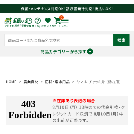
保証・メンテナンス対応OK！領収書発行対応！後払いOK！
0
ブログ
利用ガイド
閲覧履歴
FAQ
お気に入り
カート
メニュー
検索
商品カテゴリーから探す
meeting_room
person
ログイン
会員登録
HOME
農業資材
防除・潅水用品
ヤマホ チャッキ弁 (動力用)
search
※在庫あり表記の場合
8月10日（月） 13時までの代金引換・ク
レジットカード決済で
8月10日（月）
中
の出荷が可能です。