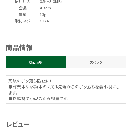
使用圧力
0.5～3.0MPa
全長
4.3cm
質量
13g
取付ネジ
G1/4
商品情報
商品説明
スペック
薬液のボタ落ち防止に！
●作業中や移動中のノズル先端からのボタ落ちを最小限にし
ます。
●樹脂製で小型のため軽量です。
レビュー