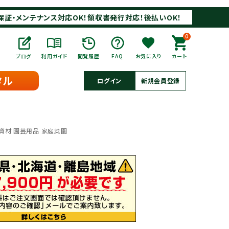
保証・メンテナンス対応OK！領収書発行対応！後払いOK！
0
ブログ
利用ガイド
閲覧履歴
FAQ
お気に入り
カート
タル
ログイン
新規会員登録
農業資材 園芸用品 家庭菜園