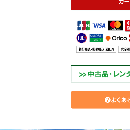
カー
よくあ
help