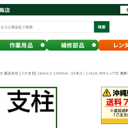
通販店
検索
作業用品
補修部品
レン
園芸支柱 [イボ支柱] 16mm X 1200mm （50本入） 120cm 内キャップ式 