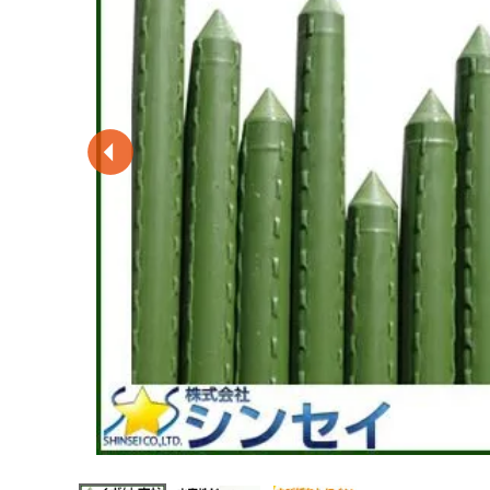
閲覧履歴一覧
農業機械
農業資材
作業用品
補修部品
レンタル
ブログ
利用ガイド
FAQ