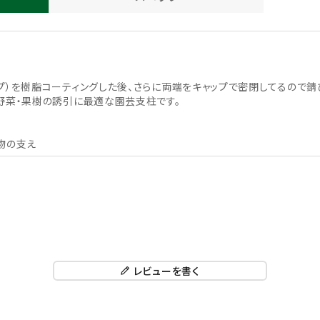
プ）を樹脂コーティングした後、さらに両端をキャップで密閉してるので錆
野菜・果樹の誘引に最適な園芸支柱です。
物の支え
レビューを書く