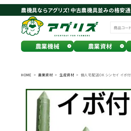
農機具ならアグリズ！中古農機具並みの格安
農業機械
農業資材
meeting_room
person
ログイン
会員登録
HOME
農業資材
生産資材
個人宅配送OK シンセイ イボ付き 
search
お気に入り一覧