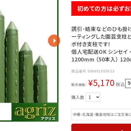
初めての方は必ずお
誘引･結束などのひも掛
ーティングした園芸支柱
ボ付き支柱です！
個人宅配送OK シンセイ イ
1200mm （50本入） 
商品番号
580601055023
¥
5,170
9
税込
販売価格：
沖縄・北海道・離島地域はご注文後に