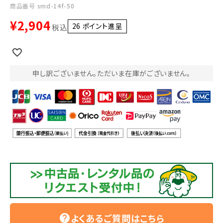
利用ガイド
FAQ
商品番号
smd-14f-50
¥
2,904
26
ポイント進呈 ]
税込
申し訳ございません。ただいま在庫がございません。
メールでのお問い合わせ
info@agriz.net
FAXでのご注文
0739-72-4532
24時間受付
よくあるご質問はこちら
help