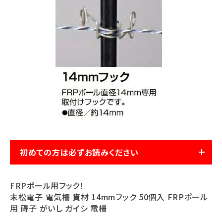
お気に入り一覧
閲覧履歴一覧
農業機械
農業資材
作業用品
補修部品
初めての方は必ずお読みください
レンタル
FRPポール用フック！
末松電子 電気柵 資材 14mmフック 50個入 FRPポール
ブログ
用 碍子 がいし ガイシ 電柵