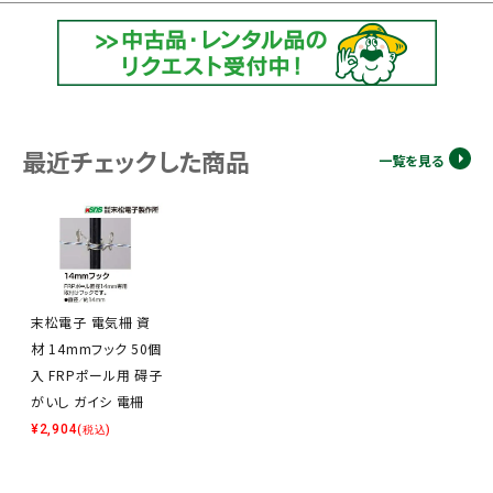
最近チェックした商品
一覧を見る
末松電子 電気柵 資
材 14mmフック 50個
入 FRPポール用 碍子
がいし ガイシ 電柵
¥
2,904
(税込)