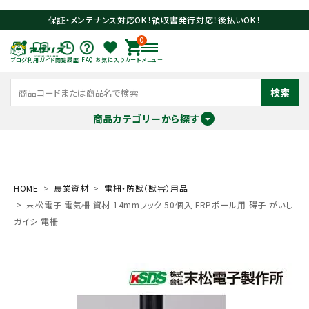
保証・メンテナンス対応OK！領収書発行対応！後払いOK！
0
ブログ
利用ガイド
閲覧履歴
FAQ
お気に入り
カート
メニュー
検索
商品カテゴリーから探す
meeting_room
person
ログイン
会員登録
HOME
農業資材
電柵・防獣（獣害）用品
末松電子 電気柵 資材 14mmフック 50個入 FRPポール用 碍子 がいし
search
ガイシ 電柵