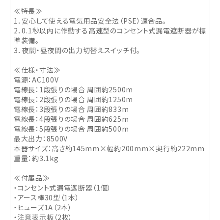
≪特長≫
1．安心して使える電気用品安全法（PSE）適合品。
2．0.1秒以内に作動する高速型のコンセント式漏電遮断器が標
準装備。
3．夜間・昼夜間の出力切替えスイッチ付。
≪仕様・寸法≫
電源：AC100V
電線長：1段張りの場合 周囲約2500m
電線長：2段張りの場合 周囲約1250m
電線長：3段張りの場合 周囲約833m
電線長：4段張りの場合 周囲約625m
電線長：5段張りの場合 周囲約500m
最大出力：8500V
本器サイズ：高さ約145mm×幅約200mm×奥行約222mm
重量：約3.1kg
≪付属品≫
・コンセント式漏電遮断器（1個）
・アース棒30型（1本）
・ヒューズ1A（2本）
・注意表示板（2枚）