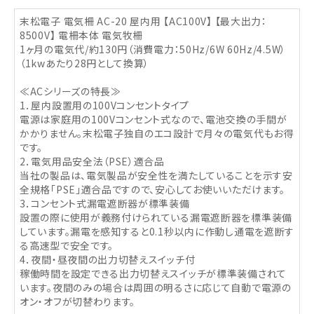
末松電子 電気柵 AC-20 屋内用 【AC100V】 【最大出力：
8500V】 電柵本体 電気牧柵
1ヶ月の電気代/約130円（消費電力：50Hz/6W 60Hz/4.5W）
（1kwあたり28円として換算）
≪ACシリーズの特長≫
1．屋内設置用の100Vコンセントタイプ
電源は家庭用の100Vコンセント式なので、電池交換の手間が
かかりません。末松電子独自のエコ設計で月々の電気代もお得
です。
2．電気用品安全法（PSE）適合品
当社の製品は、電気製品が安全性を満たしていることを示す安
全規格「PSE」適合品ですので、安心してお使いいただけます。
3．コンセント式漏電遮断器が標準装備
設置の際に使用が義務付けられている漏電遮断器を標準装備
しています。漏電を感知すると0.1秒以内に作動し通電を遮断す
る高速型で安全です。
4．夜間・昼夜間の出力切替えスイッチ付
稼働時間を設定できる出力切替えスイッチが標準装備されて
います。夜間のみの場合は周囲の明るさに応じて自動で電源の
オン・オフが切替わります。