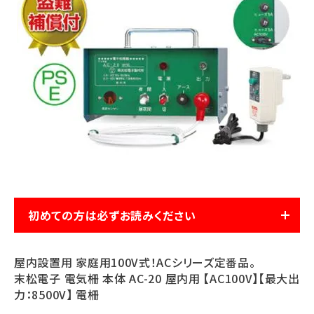
お気に入り一覧
閲覧履歴一覧
農業機械
農業資材
作業用品
補修部品
初めての方は必ずお読みください
レンタル
屋内設置用 家庭用100V式！ACシリーズ定番品。
末松電子 電気柵 本体 AC-20 屋内用 【AC100V】【最大出
ブログ
力：8500V】 電柵