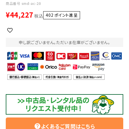
利用ガイド
FAQ
商品番号
smd-ac-20
¥
44,227
402
ポイント進呈 ]
税込
申し訳ございません。ただいま在庫がございません。
メールでのお問い合わせ
info@agriz.net
FAXでのご注文
0739-72-4532
24時間受付
よくあるご質問はこちら
help