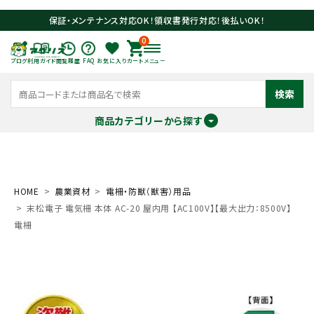
保証・メンテナンス対応OK！領収書発行対応！後払いOK！
0
ブログ
利用ガイド
閲覧履歴
FAQ
お気に入り
カート
メニュー
検索
商品カテゴリーから探す
meeting_room
person
ログイン
会員登録
HOME
農業資材
電柵・防獣（獣害）用品
末松電子 電気柵 本体 AC-20 屋内用 【AC100V】【最大出力：8500V】
search
電柵