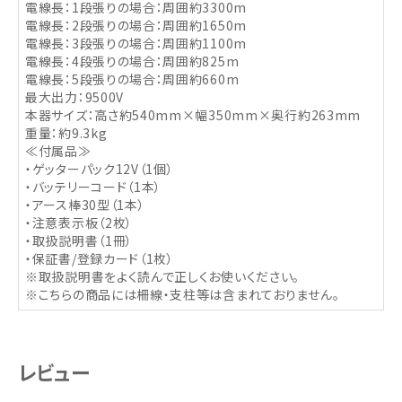
電線長：1段張りの場合：周囲約3300m
電線長：2段張りの場合：周囲約1650m
電線長：3段張りの場合：周囲約1100m
電線長：4段張りの場合：周囲約825m
電線長：5段張りの場合：周囲約660m
最大出力：9500V
本器サイズ：高さ約540mm×幅350mm×奥行約263mm
重量：約9.3kg
≪付属品≫
・ゲッターパック12V（1個）
・バッテリーコード（1本）
・アース棒30型（1本）
・注意表示板（2枚）
・取扱説明書（1冊）
・保証書/登録カード（1枚）
※取扱説明書をよく読んで正しくお使いください。
※こちらの商品には柵線・支柱等は含まれておりません。
レビュー