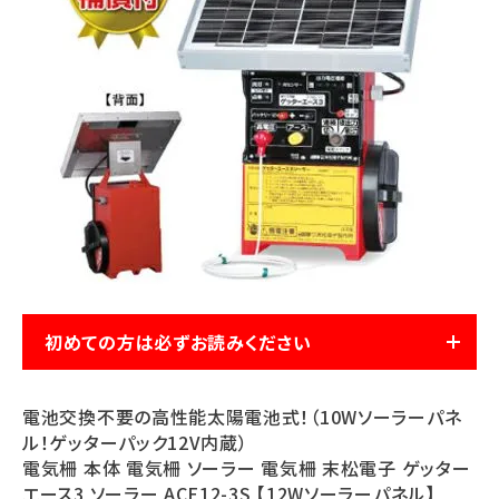
お気に入り一覧
閲覧履歴一覧
農業機械
農業資材
作業用品
補修部品
初めての方は必ずお読みください
レンタル
電池交換不要の高性能太陽電池式！（10Wソーラーパネ
ル！ゲッターパック12V内蔵）
ブログ
電気柵 本体 電気柵 ソーラー 電気柵 末松電子 ゲッター
エース3 ソーラー ACE12-3S 【12Wソーラーパネル】