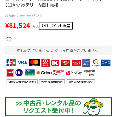
利用ガイド
FAQ
【12Ahバッテリー内蔵】 電柵
商品番号
smd-ace12-3s
¥
81,524
741
ポイント進呈 ]
税込
申し訳ございません。ただいま在庫がございません。
メールでのお問い合わせ
info@agriz.net
FAXでのご注文
0739-72-4532
24時間受付