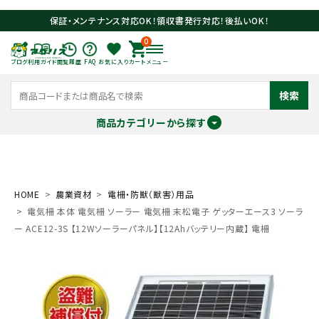
保証・メンテナンス対応OK！領収書発行対応！後払いOK！
0
ブログ
利用ガイド
閲覧履歴
FAQ
お気に入り
カート
メニュー
検索
商品カテゴリーから探す
meeting_room
person
ログイン
会員登録
HOME
農業資材
電柵・防獣（獣害）用品
電気柵 本体 電気柵 ソーラー 電気柵 末松電子 ゲッターエース3 ソーラ
search
ー ACE12-3S 【12Wソーラーパネル】【12Ahバッテリー内蔵】 電柵