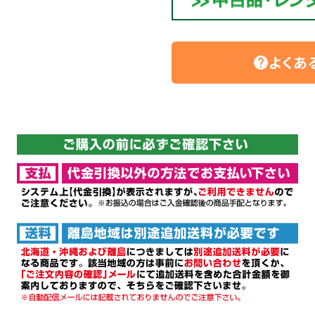
よくあ
help