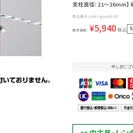
支柱直径：21～26mm】 
商品番号
smd-rgaisid-50
¥
5,940
5
税込
販売価格：
申し訳ござ