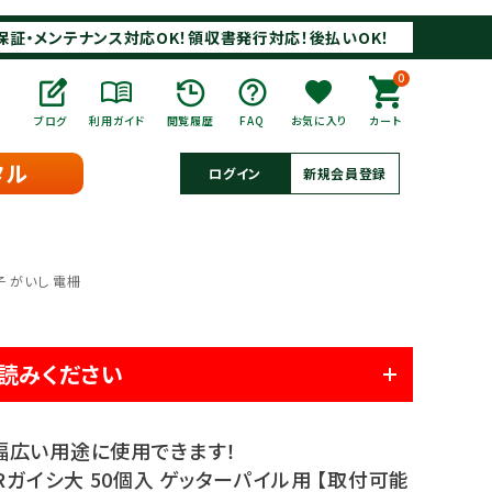
保証・メンテナンス対応OK！領収書発行対応！後払いOK！
0
ブログ
利用ガイド
閲覧履歴
FAQ
お気に入り
カート
タル
ログイン
新規会員登録
子 がいし 電柵
読みください
幅広い用途に使用できます！
Rガイシ大 50個入 ゲッターパイル用 【取付可能