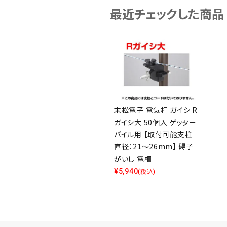
最近チェックした商品
末松電子 電気柵 ガイシ R
ガイシ大 50個入 ゲッター
パイル用 【取付可能支柱
直径：21～26mm】 碍子
がいし 電柵
¥
5,940
(税込)