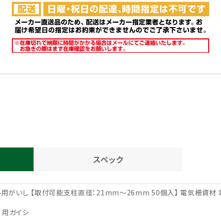
スペック
用がいし 【取付可能支柱直径：21mm～26mm 50個入】 電気柵資材
）用ガイシ