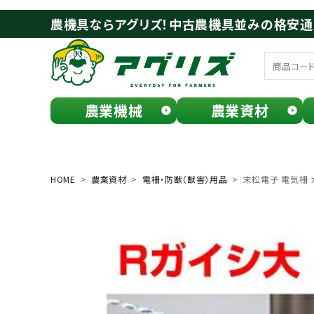
農機具ならアグリズ！中古農機具並みの格安
農業機械
農業資材
meeting_room
person
ログイン
会員登録
HOME
農業資材
電柵・防獣（獣害）用品
末松電子 電気柵 ガ
search
お気に入り一覧