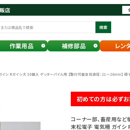
通販店
検索
作業用品
補修部品
レン
イシ Rガイシ大 50個入 ゲッターパイル用 【取付可能支柱直径：21～26mm】 碍
初めての方は必ずお
コーナー部、畜産用など
末松電子 電気柵 ガイシ 