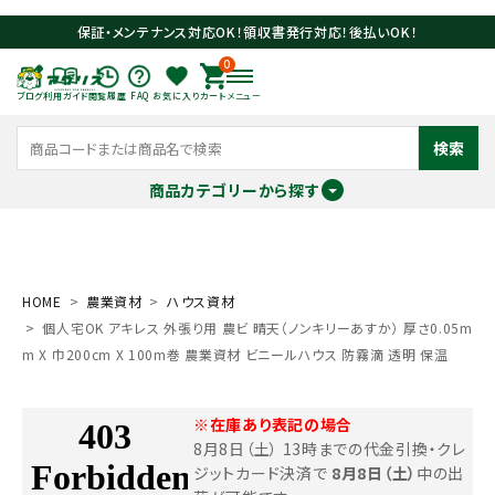
保証・メンテナンス対応OK！領収書発行対応！後払いOK！
0
ブログ
利用ガイド
閲覧履歴
FAQ
お気に入り
カート
メニュー
検索
商品カテゴリーから探す
meeting_room
person
ログイン
会員登録
HOME
農業資材
ハウス資材
個人宅OK アキレス 外張り用 農ビ 晴天（ノンキリーあすか） 厚さ0.05m
search
m X 巾200cm X 100m巻 農業資材 ビニールハウス 防霧滴 透明 保温
※在庫あり表記の場合
8月8日（土） 13時までの代金引換・クレ
ジットカード決済で
8月8日（土）
中の出