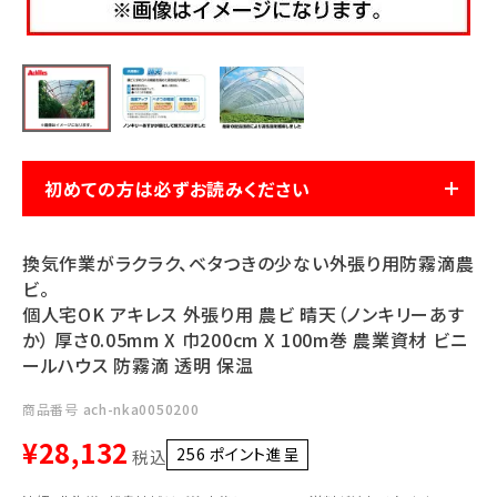
利用ガイド
FAQ
初めての方は必ずお読みください
メールでのお問い合わせ
info@agriz.net
換気作業がラクラク、ベタつきの少ない外張り用防霧滴農
ビ。
個人宅OK アキレス 外張り用 農ビ 晴天（ノンキリーあす
FAXでのご注文
か） 厚さ0.05mm X 巾200cm X 100m巻 農業資材 ビニ
0739-72-4532
24時間受付
ールハウス 防霧滴 透明 保温
商品番号
ach-nka0050200
¥
28,132
256
ポイント進呈 ]
税込