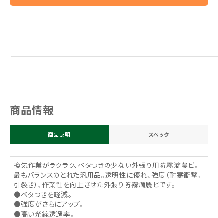
商品情報
商品説明
スペック
換気作業がラクラク、ベタつきの少ない外張り用防霧滴農ビ。
最もバランスのとれた汎用品。透明性に優れ、強度（耐寒衝撃、
引裂き）、作業性を向上させた外張り防霧滴農ビです。
●ベタつきを軽減。
●強度がさらにアップ。
●高い光線透過率。