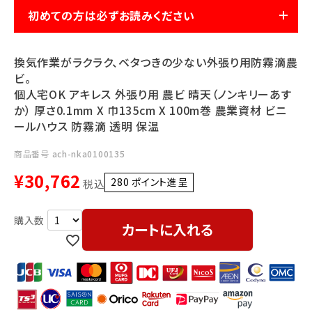
利用ガイド
FAQ
初めての方は必ずお読みください
換気作業がラクラク、ベタつきの少ない外張り用防霧滴農
ビ。
個人宅OK アキレス 外張り用 農ビ 晴天（ノンキリーあす
か） 厚さ0.1mm X 巾135cm X 100m巻 農業資材 ビニ
ールハウス 防霧滴 透明 保温
メールでのお問い合わせ
商品番号
ach-nka0100135
info@agriz.net
¥
30,762
280
ポイント進呈 ]
税込
FAXでのご注文
0739-72-4532
24時間受付
カートに入れる