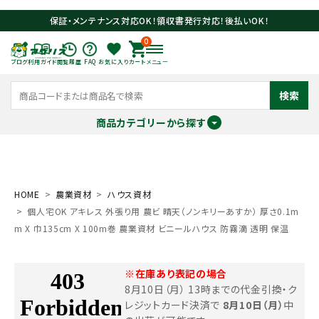
保証・メンテナンス対応OK！領収書発行対応！後払いOK！
0
ブログ
利用ガイド
閲覧履歴
FAQ
お気に入り
カート
メニュー
検索
商品カテゴリーから探す
meeting_room
person
ログイン
会員登録
HOME
農業資材
ハウス資材
個人宅OK アキレス 外張り用 農ビ 晴天（ノンキリーあすか） 厚さ0.1m
search
m X 巾135cm X 100m巻 農業資材 ビニールハウス 防霧滴 透明 保温
※在庫あり表記の場合
8月10日（月） 13時までの代金引換・ク
レジットカード決済で
8月10日（月）
中