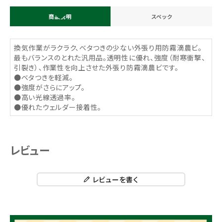
商品説明
スペック
換気作業がラクラク、ベタつきの少ない外張り用防霧滴農ビ。
最もバランスのとれた汎用品。透明性に優れ、強度（耐寒衝撃、
引裂き）、作業性を向上させた外張り防霧滴農ビです。
●ベタつきを軽減。
●強度がさらにアップ。
●高い光線透過率。
●優れたウェルダー接着性。
レビュー
レビューを書く