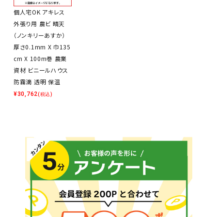
個人宅OK アキレス
外張り用 農ビ 晴天
（ノンキリーあすか）
厚さ0.1mm X 巾135
cm X 100m巻 農業
資材 ビニールハウス
防霧滴 透明 保温
¥
30,762
(税込)