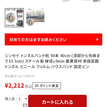
利用ガイド
FAQ
初めての方は必ずお読みください
メールでのお問い合わせ
info@agriz.net
シンセイ トンネルバンド杭 50本 40cm (頂部から先端ま
で33.5cm) スチール製 線径φ5mm 農業資材 家庭菜園
トンネル ビニール フィルム ハウスバンド 固定ピン
FAXでのご注文
0739-72-4532
24時間受付
商品番号
ssi-510676
¥
2,212
20
ポイント進呈 ]
税込
カートに入れる