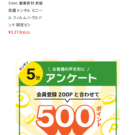
5mm 農業資材 家庭
菜園 トンネル ビニー
ル フィルム ハウスバ
ンド 固定ピン
¥
2,212
(税込)