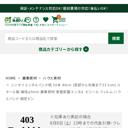
保証・メンテナンス対応OK！領収書発行対応！後払いOK！
0
ブログ
利用ガイド
閲覧履歴
FAQ
お気に入り
カート
メニュー
検索
商品カテゴリーから探す
meeting_room
person
ログイン
会員登録
HOME
農業資材
ハウス資材
シンセイ トンネルバンド杭 50本 40cm (頂部から先端まで33.5cm) ス
search
チール製 線径φ5mm 農業資材 家庭菜園 トンネル ビニール フィルム ハウ
スバンド 固定ピン
※在庫あり表記の場合
8月8日（土） 13時までの代金引換・クレ