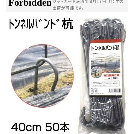
ジットカード決済で
8月17日（月）中の
出荷が可能です。
お気に入り一覧
閲覧履歴一覧
農業機械
農業資材
作業用品
補修部品
レンタル
ブログ