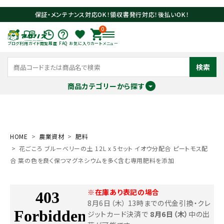
保証・メンテナンス対応OK！領収書発行対応！後払いOK！
0
ブログ
利用ガイド
閲覧履歴
FAQ
お気に入り
カート
メニュー
検索
商品カテゴリーから探す
meeting_room
person
ログイン
会員登録
HOME
農業資材
肥料
花ごころ ブルーベリーの土 12L x 5セット イオウ分配合 ピートモス配
search
合 葉の色を良く保つマグネシウムを多く含む専用肥料を添加
※在庫あり表記の場合
8月6日（木） 13時までの代金引換・クレ
ジットカード決済で
8月6日（木）
中の出