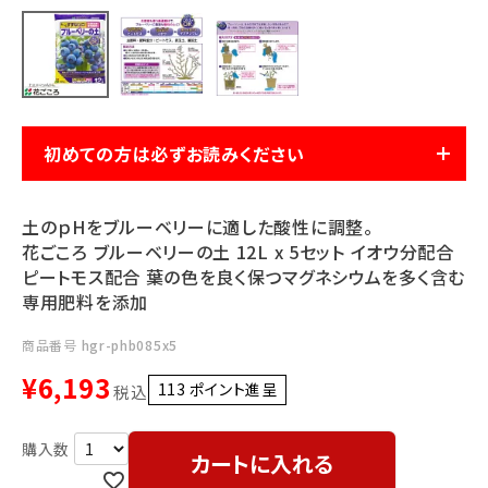
利用ガイド
FAQ
初めての方は必ずお読みください
メールでのお問い合わせ
土のｐHをブルーベリーに適した酸性に調整。
info@agriz.net
花ごころ ブルーベリーの土 12L x 5セット イオウ分配合
ピートモス配合 葉の色を良く保つマグネシウムを多く含む
専用肥料を添加
FAXでのご注文
0739-72-4532
24時間受付
商品番号
hgr-phb085x5
¥
6,193
113
ポイント進呈 ]
税込
カートに入れる