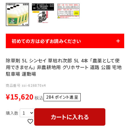
利用ガイド
FAQ
初めての方は必ずお読みください
メールでのお問い合わせ
除草剤 5L シンセイ 草枯れ次郎 5L 4本 「農薬として使
info@agriz.net
用できません」 非農耕地用 グリホサート 道路 公園 宅地
駐車場 運動場
FAXでのご注文
商品番号
ssi-626870x4
0739-72-4532
24時間受付
¥
15,620
284
ポイント進呈 ]
税込
カートに入れる