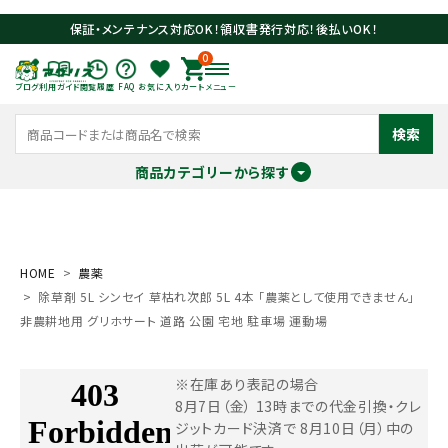
保証・メンテナンス対応OK！領収書発行対応！後払いOK！
0
ブログ
利用ガイド
閲覧履歴
FAQ
お気に入り
カート
メニュー
検索
商品カテゴリーから探す
meeting_room
person
ログイン
会員登録
HOME
農薬
除草剤 5L シンセイ 草枯れ次郎 5L 4本 「農薬として使用できません」
search
非農耕地用 グリホサート 道路 公園 宅地 駐車場 運動場
※在庫あり表記の場合
8月7日（金） 13時までの代金引換・クレ
ジットカード決済で
8月10日（月）中の