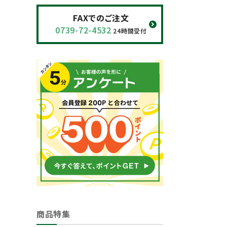
閲覧履歴一覧
FAXでのご注文
0739-72-4532
24時間受付
農業機械
農業資材
作業用品
補修部品
レンタル
ブログ
利用ガイド
FAQ
商品特集