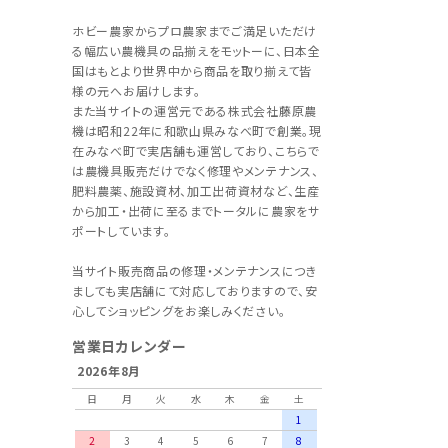
ホビー農家からプロ農家までご満足いただけ
る幅広い農機具の品揃えをモットーに、日本全
国はもとより世界中から商品を取り揃えて皆
様の元へお届けします。
また当サイトの運営元である株式会社藤原農
機は昭和22年に和歌山県みなべ町で創業。現
在みなべ町で実店舗も運営しており、こちらで
は農機具販売だけでなく修理やメンテナンス、
肥料農薬、施設資材、加工出荷資材など、生産
から加工・出荷に至るまでトータルに農家をサ
ポートしています。
当サイト販売商品の修理・メンテナンスにつき
ましても実店舗にて対応しておりますので、安
心してショッピングをお楽しみください。
営業日カレンダー
2026年8月
日
月
火
水
木
金
土
1
2
3
4
5
6
7
8