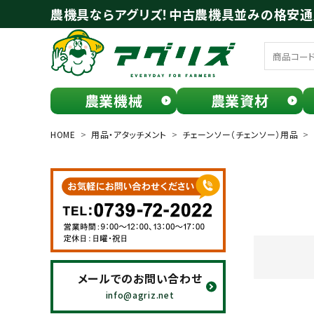
農機具ならアグリズ！中古農機具並みの格安
農業機械
農業資材
meeting_room
person
ログイン
会員登録
HOME
用品・アタッチメント
チェーンソー（チェンソー）用品
search
メールでのお問い合わせ
お気に入り一覧
info@agriz.net