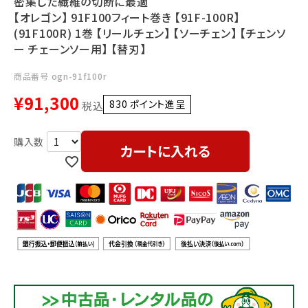
密集した繊維の切断に最適
利用ガイド
FAQ
【オレゴン】 91F100フィート巻き 【91F-100R】
(91F100R) 1巻 【リールチェン】 【ソーチェン】 【チェンソ
ー チェーンソー用】 【替刃】
商品番号
ogn-91f100r
¥
91,300
830
ポイント進呈 ]
税込
メールでのお問い合わせ
カートに入れる
info@agriz.net
FAXでのご注文
0739-72-4532
24時間受付