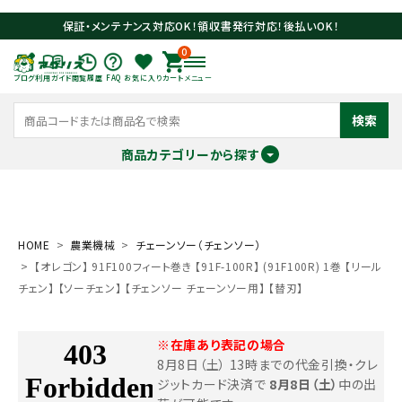
保証・メンテナンス対応OK！領収書発行対応！後払いOK！
0
ブログ
利用ガイド
閲覧履歴
FAQ
お気に入り
カート
メニュー
検索
商品カテゴリーから探す
meeting_room
person
ログイン
会員登録
HOME
農業機械
チェーンソー（チェンソー）
【オレゴン】 91F100フィート巻き 【91F-100R】 (91F100R) 1巻 【リール
search
チェン】 【ソーチェン】 【チェンソー チェーンソー用】 【替刃】
※在庫あり表記の場合
8月8日（土） 13時までの代金引換・クレ
ジットカード決済で
8月8日（土）
中の出