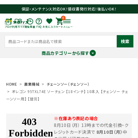
保証・メンテナンス対応OK！領収書発行対応！後払いOK！
0
ブログ
利用ガイド
閲覧履歴
FAQ
お気に入り
カート
メニュー
検索
商品カテゴリーから探す
meeting_room
person
ログイン
会員登録
HOME
農業機械
チェーンソー（チェンソー）
オレゴン 95TXL74E ソーチェン 【18インチ】 10本入 【チェンソー チェ
search
ーンソー用】 【替刃】
※在庫あり表記の場合
8月10日（月） 13時までの代金引換・ク
レジットカード決済で
8月10日（月）
中