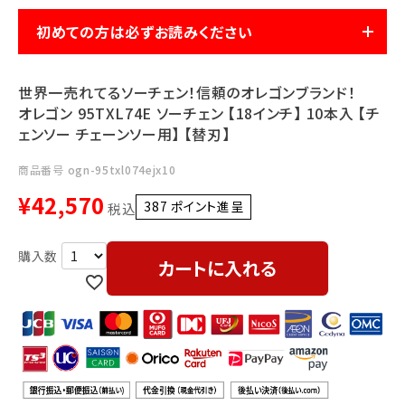
利用ガイド
FAQ
初めての方は必ずお読みください
世界一売れてるソーチェン！信頼のオレゴンブランド！
オレゴン 95TXL74E ソーチェン 【18インチ】 10本入 【チ
ェンソー チェーンソー用】 【替刃】
商品番号
ogn-95txl074ejx10
メールでのお問い合わせ
¥
42,570
info@agriz.net
387
ポイント進呈 ]
税込
FAXでのご注文
カートに入れる
0739-72-4532
24時間受付