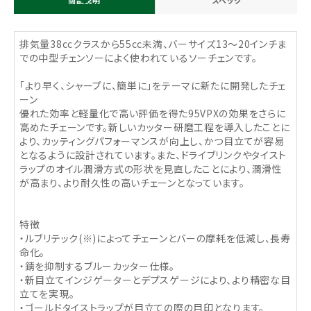
商品説明
スペック
排気量38ccクラスから55cc未満、バーサイズ13～20インチま
での中型チェンソーによく使われているソーチェンです。
「より早く、シャープに、簡単に」をテーマに新たに開発したチェ
ーン
優れた効率と軽量化で高い評価を得た95VPXの効果をさらに
高めたチェーンです。新しいカッター研磨工程を導入したことに
より、カッティングパフォーマンスが向上し、かつ目立てが容易
となるように設計されています。また、ドライブリンクやタイスト
ラップのオイル潤滑方式の形状を見直したことにより、潤滑性
が高まり、より耐久性の高いチェーンとなっています。
特徴
・ルブリテック(※)によってチェーンとバーの摩耗を低減し、長寿
命化。
・錆を抑制するブルーカッター仕様。
・新目立てインジゲーターとデプスゲージにより、より精密な目
立てを実現。
・ゴールドタイストラップが目立ての際の目印となります。