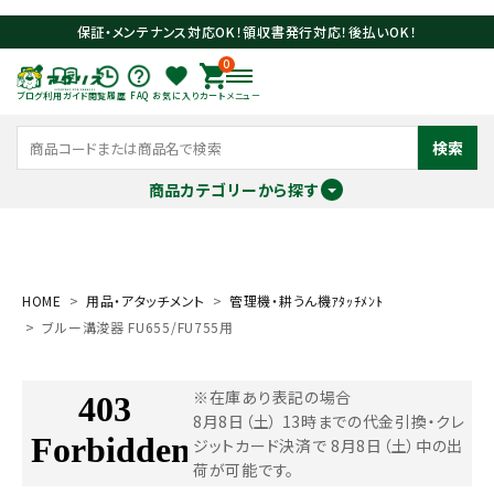
保証・メンテナンス対応OK！領収書発行対応！後払いOK！
0
ブログ
利用ガイド
閲覧履歴
FAQ
お気に入り
カート
メニュー
検索
商品カテゴリーから探す
meeting_room
person
ログイン
会員登録
HOME
用品・アタッチメント
管理機・耕うん機ｱﾀｯﾁﾒﾝﾄ
ブルー溝浚器 FU655/FU755用
search
※在庫あり表記の場合
8月8日（土） 13時までの代金引換・クレ
ジットカード決済で
8月8日（土）中の出
荷が可能です。