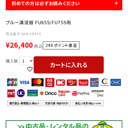
利用ガイド
FAQ
初めての方は必ずお読みください
ブルー溝浚器 FU655/FU755用
商品番号
hnd-10974
¥
26,400
240
ポイント進呈 ]
税込
メールでのお問い合わせ
カートに入れる
info@agriz.net
FAXでのご注文
0739-72-4532
24時間受付