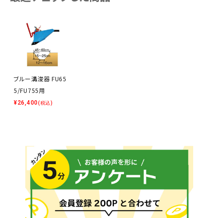
ブルー溝浚器 FU65
5/FU755用
¥
26,400
(税込)