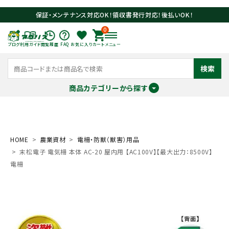
保証・メンテナンス対応OK！領収書発行対応！後払いOK！
0
ブログ
利用ガイド
閲覧履歴
FAQ
お気に入り
カート
メニュー
検索
商品カテゴリーから探す
meeting_room
person
ログイン
会員登録
HOME
農業資材
電柵・防獣（獣害）用品
末松電子 電気柵 本体 AC-20 屋内用 【AC100V】【最大出力：8500V】
search
電柵