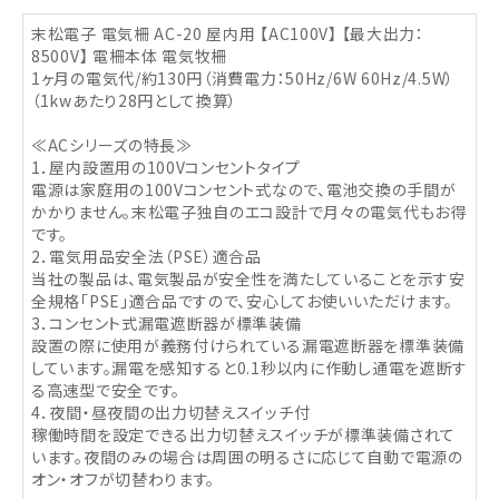
末松電子 電気柵 AC-20 屋内用 【AC100V】 【最大出力：
8500V】 電柵本体 電気牧柵
1ヶ月の電気代/約130円（消費電力：50Hz/6W 60Hz/4.5W）
（1kwあたり28円として換算）
≪ACシリーズの特長≫
1．屋内設置用の100Vコンセントタイプ
電源は家庭用の100Vコンセント式なので、電池交換の手間が
かかりません。末松電子独自のエコ設計で月々の電気代もお得
です。
2．電気用品安全法（PSE）適合品
当社の製品は、電気製品が安全性を満たしていることを示す安
全規格「PSE」適合品ですので、安心してお使いいただけます。
3．コンセント式漏電遮断器が標準装備
設置の際に使用が義務付けられている漏電遮断器を標準装備
しています。漏電を感知すると0.1秒以内に作動し通電を遮断す
る高速型で安全です。
4．夜間・昼夜間の出力切替えスイッチ付
稼働時間を設定できる出力切替えスイッチが標準装備されて
います。夜間のみの場合は周囲の明るさに応じて自動で電源の
オン・オフが切替わります。