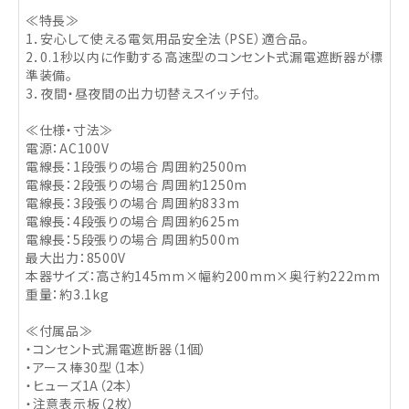
≪特長≫
1．安心して使える電気用品安全法（PSE）適合品。
2．0.1秒以内に作動する高速型のコンセント式漏電遮断器が標
準装備。
3．夜間・昼夜間の出力切替えスイッチ付。
≪仕様・寸法≫
電源：AC100V
電線長：1段張りの場合 周囲約2500m
電線長：2段張りの場合 周囲約1250m
電線長：3段張りの場合 周囲約833m
電線長：4段張りの場合 周囲約625m
電線長：5段張りの場合 周囲約500m
最大出力：8500V
本器サイズ：高さ約145mm×幅約200mm×奥行約222mm
重量：約3.1kg
≪付属品≫
・コンセント式漏電遮断器（1個）
・アース棒30型（1本）
・ヒューズ1A（2本）
・注意表示板（2枚）