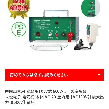
お気に入り一覧
閲覧履歴一覧
農業機械
農業資材
作業用品
補修部品
初めての方は必ずお読みください
レンタル
屋内設置用 家庭用100V式！ACシリーズ定番品。
末松電子 電気柵 本体 AC-20 屋内用 【AC100V】【最大出
ブログ
力：8500V】 電柵