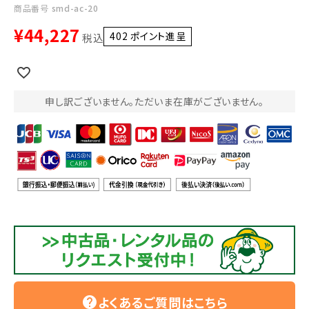
利用ガイド
FAQ
商品番号
smd-ac-20
¥
44,227
402
ポイント進呈 ]
税込
申し訳ございません。ただいま在庫がございません。
メールでのお問い合わせ
info@agriz.net
FAXでのご注文
0739-72-4532
24時間受付
よくあるご質問はこちら
help